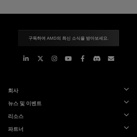
구독하여 AMD의 최신 소식을 받아보세요.
Linkedin
Instagram
Facebook
구독
회사
AMD 소개
뉴스 및 이벤트
관리팀
뉴스룸
리소스
기업의 사회적 책임
이벤트
채용
개발자 센트럴
파트너
미디어 라이브러리
문의하기
블로그