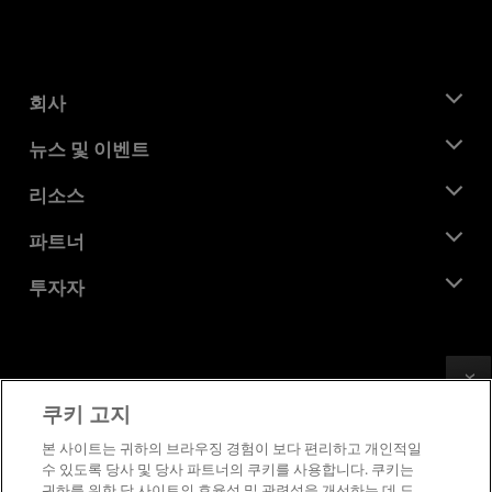
회사
AMD 소개
뉴스 및 이벤트
관리팀
뉴스룸
리소스
기업의 사회적 책임
이벤트
채용
개발자 센트럴
파트너
미디어 라이브러리
문의하기
블로그
AMD 파트너 허브
투자자
사례 연구
공식 유통업체
웨비나
투자자 관계
AMD 대학 프로그램
리소스 살펴보기
재무 정보
이사위원회
Feedback
이용약관
쿠키 고지
거버넌스 문서
프라이버시
SEC 신고서
상표
본 사이트는 귀하의 브라우징 경험이 보다 편리하고 개인적일
수 있도록 당사 및 당사 파트너의 쿠키를 사용합니다. 쿠키는
공급망 투명성
귀하를 위한 당 사이트의 효율성 및 관련성을 개선하는 데 도