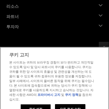
관리팀
뉴스룸
리소스
기업의 사회적 책임
이벤트
채용
개발자 센트럴
파트너
미디어 라이브러리
문의하기
블로그
AMD 파트너 허브
투자자
사례 연구
공식 유통업체
웨비나
투자자 관계
AMD 대학 프로그램
리소스 살펴보기
재무 정보
이사위원회
Feedback
이용약관
쿠키 고지
거버넌스 문서
프라이버시
SEC 신고서
상표
본 사이트는 귀하의 브라우징 경험이 보다 편리하고 개인적일
수 있도록 당사 및 당사 파트너의 쿠키를 사용합니다. 쿠키는
공급망 투명성
귀하를 위한 당 사이트의 효율성 및 관련성을 개선하는 데 도
공정 및 공개 경쟁
움이 될 수 있도록 귀하 컴퓨터의 유용한 정보를 저장합니다.
영국 세금 전략
일부 사례에서, 사이트의 올바른 동작을 위해 쿠키는 필수입니
쿠키 정책
다. 본 사이트에 접속함으로써 귀하는 당사가 쿠키 정책에 나
열된대로 쿠키를 사용하도록 지시하고 승낙하는 것입니다. 자
쿠키 설정
세한 사항은 AMD의
프라이버시 고지
및
쿠키 정책
을 참조하
십시오.
© 2026 Advanced Micro Devices, Inc.