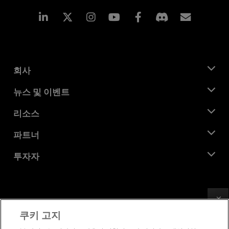
Linkedin
Instagram
Facebook
구독
회사
AMD 소개
뉴스 및 이벤트
관리팀
뉴스룸
리소스
기업의 사회적 책임
이벤트
채용
개발자 센트럴
파트너
미디어 라이브러리
문의하기
블로그
AMD 파트너 허브
투자자
사례 연구
공식 유통업체
웨비나
투자자 관계
AMD 대학 프로그램
리소스 살펴보기
재무 정보
이사위원회
Feedback
이용약관
쿠키 고지
거버넌스 문서
프라이버시
SEC 신고서