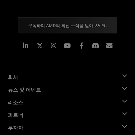
구독하여 AMD의 최신 소식을 받아보세요.
Linkedin
Instagram
Facebook
구독
회사
AMD 소개
뉴스 및 이벤트
관리팀
뉴스룸
리소스
기업의 사회적 책임
이벤트
채용
개발자 센트럴
파트너
미디어 라이브러리
문의하기
블로그
AMD 파트너 허브
투자자
사례 연구
공식 유통업체