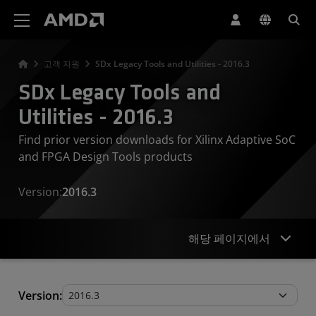
AMD 웹사이트 접근성 성명서
고객 지원
SDx Legacy Tools and Utilities - 2016.3
SDx Legacy Tools and
Utilities - 2016.3
Find prior version downloads for Xilinx Adaptive SoC
and FPGA Design Tools products
Version:
2016.3
해당 페이지에서
Legacy Tools and Utilities
Version: