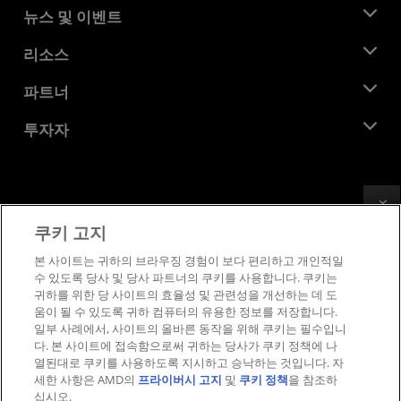
AMD 소개
뉴스 및 이벤트
관리팀
뉴스룸
리소스
기업의 사회적 책임
이벤트
채용
개발자 센트럴
파트너
미디어 라이브러리
문의하기
블로그
AMD 파트너 허브
투자자
사례 연구
공식 유통업체
웨비나
투자자 관계
AMD 대학 프로그램
리소스 살펴보기
재무 정보
이사위원회
Feedback
이용약관
쿠키 고지
거버넌스 문서
프라이버시
SEC 신고서
상표
본 사이트는 귀하의 브라우징 경험이 보다 편리하고 개인적일
수 있도록 당사 및 당사 파트너의 쿠키를 사용합니다. 쿠키는
공급망 투명성
귀하를 위한 당 사이트의 효율성 및 관련성을 개선하는 데 도
공정 및 공개 경쟁
움이 될 수 있도록 귀하 컴퓨터의 유용한 정보를 저장합니다.
영국 세금 전략
일부 사례에서, 사이트의 올바른 동작을 위해 쿠키는 필수입니
쿠키 정책
다. 본 사이트에 접속함으로써 귀하는 당사가 쿠키 정책에 나
열된대로 쿠키를 사용하도록 지시하고 승낙하는 것입니다. 자
쿠키 설정
세한 사항은 AMD의
프라이버시 고지
및
쿠키 정책
을 참조하
십시오.