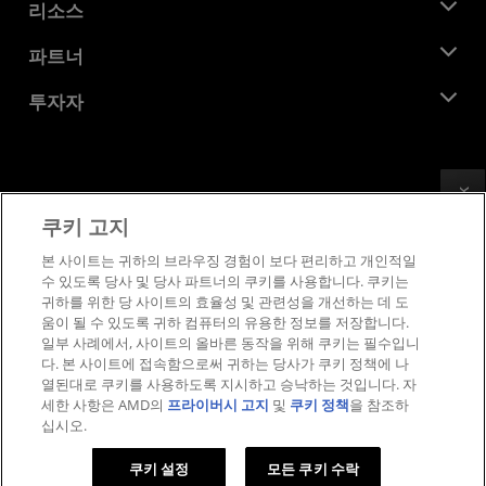
뉴스룸
리소스
기업의 사회적 책임
이벤트
채용
개발자 센트럴
파트너
미디어 라이브러리
문의하기
블로그
AMD 파트너 허브
투자자
사례 연구
공식 유통업체
웨비나
투자자 관계
AMD 대학 프로그램
리소스 살펴보기
재무 정보
이사위원회
Feedback
이용약관
쿠키 고지
거버넌스 문서
프라이버시
SEC 신고서
상표
본 사이트는 귀하의 브라우징 경험이 보다 편리하고 개인적일
수 있도록 당사 및 당사 파트너의 쿠키를 사용합니다. 쿠키는
공급망 투명성
귀하를 위한 당 사이트의 효율성 및 관련성을 개선하는 데 도
공정 및 공개 경쟁
움이 될 수 있도록 귀하 컴퓨터의 유용한 정보를 저장합니다.
영국 세금 전략
일부 사례에서, 사이트의 올바른 동작을 위해 쿠키는 필수입니
쿠키 정책
다. 본 사이트에 접속함으로써 귀하는 당사가 쿠키 정책에 나
열된대로 쿠키를 사용하도록 지시하고 승낙하는 것입니다. 자
쿠키 설정
세한 사항은 AMD의
프라이버시 고지
및
쿠키 정책
을 참조하
십시오.
© 2026 Advanced Micro Devices, Inc.
쿠키 설정
모든 쿠키 수락