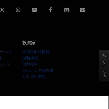
edin
Instagram
Facebook
購読
投資家
ー ハブ
投資家向け情報
フィードバック
店
財務情報
ーシティ
取締役会
ガバナンス報告書
SEC 提出書類
okie ポリシー
Cookie の設定