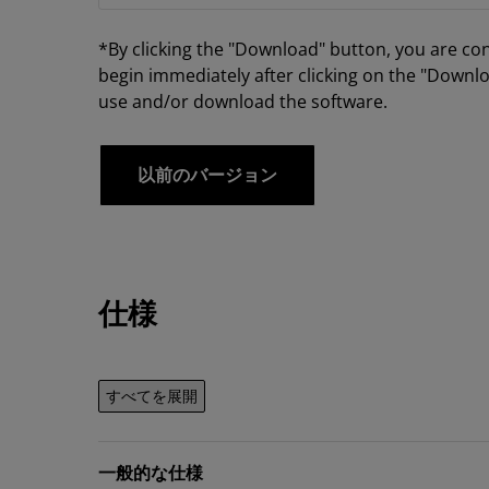
*By clicking the "Download" button, you are co
begin immediately after clicking on the "Downlo
use and/or download the software.
以前のバージョン
仕様
すべてを展開
一般的な仕様