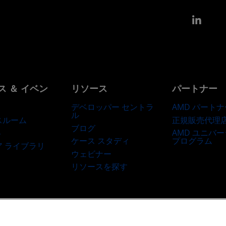
Link
ス ＆ イベン
リソース
パートナー
デベロッパー セントラ
AMD パートナ
ル
正規販売代理
スルーム
ブログ
AMD ユニバ
ト
ケース スタディ
プログラム
ア ライブラリ
ウェビナー
リソースを探す
商標
サプライ チェーンの透明性
公正でオープンな競争
英国税務戦略
Co