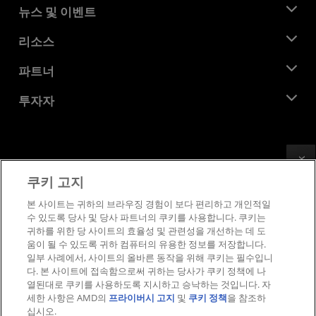
AMD 소개
뉴스 및 이벤트
관리팀
뉴스룸
리소스
기업의 사회적 책임
이벤트
채용
개발자 센트럴
파트너
미디어 라이브러리
문의하기
블로그
AMD 파트너 허브
투자자
사례 연구
공식 유통업체
웨비나
투자자 관계
AMD 대학 프로그램
리소스 살펴보기
재무 정보
이사위원회
Feedback
이용약관
쿠키 고지
거버넌스 문서
프라이버시
SEC 신고서
상표
본 사이트는 귀하의 브라우징 경험이 보다 편리하고 개인적일
수 있도록 당사 및 당사 파트너의 쿠키를 사용합니다. 쿠키는
공급망 투명성
귀하를 위한 당 사이트의 효율성 및 관련성을 개선하는 데 도
공정 및 공개 경쟁
움이 될 수 있도록 귀하 컴퓨터의 유용한 정보를 저장합니다.
영국 세금 전략
일부 사례에서, 사이트의 올바른 동작을 위해 쿠키는 필수입니
쿠키 정책
다. 본 사이트에 접속함으로써 귀하는 당사가 쿠키 정책에 나
열된대로 쿠키를 사용하도록 지시하고 승낙하는 것입니다. 자
쿠키 설정
세한 사항은 AMD의
프라이버시 고지
및
쿠키 정책
을 참조하
십시오.