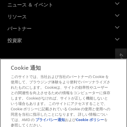
AMD について
ニュース ＆ イベント
役員
ニュースルーム
リソース
企業責任
イベント
キャリア
デベロッパー セントラル
パートナー
メディア ライブラリ
お問い合わせ
ブログ
AMD パートナー ハブ
投資家
ケース スタディ
正規販売代理店
ウェビナー
投資家向け情報
AMD ユニバーシティ プログラム
フィードバック
リソースを探す
財務情報
取締役会
Cookie 通知
利用規約
ガバナンス報告書
プライバシー
このサイトでは、当社および当社のパートナーの Cookie を
SEC 提出書類
商標
使用して、ブラウジング体験をより便利でパーソナライズさ
れたものにします。 Cookieは、サイトの効率性やユーザー
サプライ チェーンの透明性
との関連性を向上させるための情報をコンピューターに保存
公正でオープンな競争
します。 Cookieがなければ、サイトが正しく機能しないと
英国税務戦略
いう場合もあります。 このサイトにアクセスすることで、
Cookie ポリシー
Cookie ポリシーに記載されている Cookie の使用と使用への
同意を当社に指示したことになります。 詳しい情報につい
Cookie の設定
ては、AMD の
プライバシー通知
および
Cookie ポリシー
を
参照してください。