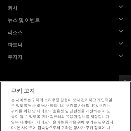
회사
AMD 소개
뉴스 및 이벤트
관리팀
뉴스룸
리소스
기업의 사회적 책임
이벤트
채용
개발자 센트럴
파트너
미디어 라이브러리
문의하기
블로그
AMD 파트너 허브
투자자
사례 연구
공식 유통업체
웨비나
투자자 관계
AMD 대학 프로그램
리소스 살펴보기
재무 정보
이사위원회
Feedback
이용약관
쿠키 고지
거버넌스 문서
프라이버시
SEC 신고서
상표
본 사이트는 귀하의 브라우징 경험이 보다 편리하고 개인적일
수 있도록 당사 및 당사 파트너의 쿠키를 사용합니다. 쿠키는
공급망 투명성
귀하를 위한 당 사이트의 효율성 및 관련성을 개선하는 데 도
공정 및 공개 경쟁
움이 될 수 있도록 귀하 컴퓨터의 유용한 정보를 저장합니다.
영국 세금 전략
일부 사례에서, 사이트의 올바른 동작을 위해 쿠키는 필수입니
쿠키 정책
다. 본 사이트에 접속함으로써 귀하는 당사가 쿠키 정책에 나