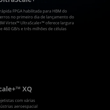
 rápida FPGA habilitada para HBM do
rros no primeiro dia de lançamento do
BM Virtex™ UltraScale+™ oferece largura
 460 GB/s e três milhões de células
cale+™ XQ
jetistas com várias
ústrias aeroespacial