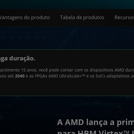
Vantagens do produto
Tabela de produtos
Recurso
nga duração.
 facilmente 15 anos, você pode contar com os dispositivos AMD dur
ivos até
2040
e as FPGAs AMD UltraScale+™ e os SoCs adaptativos 
A AMD lança a prim
para HBM Virtex™ 