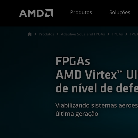
Declaração de acessibilidade do site da AMD
Produtos
Soluções
Produtos
Adaptive SoCs and FPGAs
FPGAs
FPGA
FPGAs
AMD Virtex™ Ul
de nível de def
Viabilizando sistemas aeroes
última geração