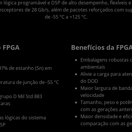
m lógica programável e DSP de alto desempenho, flexíveis
ansceptores de 28 Gb/s, além de pacotes reforçados com s
de -55 °C a +125 °C.
o FPGA
Benefícios da FPGA
Embalagens robustas q
ambientais
7% de estanho (Sn) em
Alivie a carga para aten
do DOD
atura de junção de -55 °C
Maior largura de banda
velocidade
grupo D Mil Std 883
Tamanho, peso e potê
caras
com as gerações anter
Maior densidade e efi
las lógicas do sistema
comparação com as ge
DSP