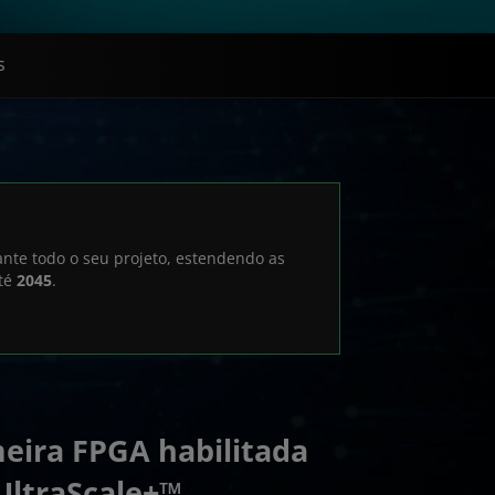
s
ante todo o seu projeto, estendendo as
até
2045
.
eira FPGA habilitada
UltraScale+™