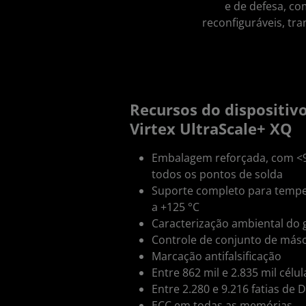
e de defesa, co
reconfiguráveis, tr
Recursos do dispositiv
Virtex UltraScale+ XQ
Embalagem reforçada, com <9
todos os pontos de solda
Suporte completo para temper
a +125 °C
Caracterização ambiental do 
Controle de conjunto de más
Marcação antifalsificação
Entre 862 mil e 2.835 mil célu
Entre 2.280 e 9.216 fatias de 
ECC em todas as memórias