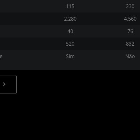
115
230
2.280
4.560
40
76
520
832
de
Sim
Não