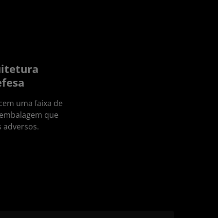
itetura
efesa
ecem uma faixa de
e embalagem que
s adversos.