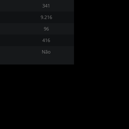
341
9.216
96
416
Não