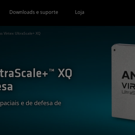
Downloads e suporte
Loja
s Virtex UltraScale+ XQ
traScale+™ XQ
esa
paciais e de defesa de