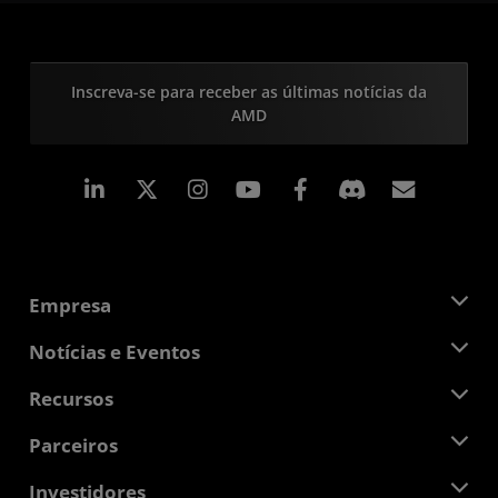
Inscreva-se para receber as últimas notícias da
AMD
Linkedin
Instagram
Facebook
Assina
Empresa
Sobre a AMD
Notícias e Eventos
Equipe de Gerenciamento
Sala de Imprensa
Recursos
Responsibilidade Corporativa
Eventos
Oportunidades de Emprego
Central do desenvolvedor
Parceiros
Bibliotecas de Mídias
Contato AMD
Blogs
AMD Partner Hub
Investidores
Estudos de caso