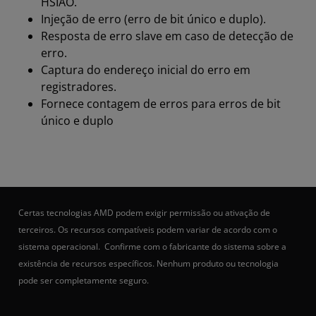
HSIAO.
Injeção de erro (erro de bit único e duplo).
Resposta de erro slave em caso de detecção de
erro.
Captura do endereço inicial do erro em
registradores.
Fornece contagem de erros para erros de bit
único e duplo
Certas tecnologias AMD podem exigir permissão ou ativação de
terceiros. Os recursos compatíveis podem variar de acordo com o
sistema operacional. Confirme com o fabricante do sistema sobre a
existência de recursos específicos. Nenhum produto ou tecnologia
pode ser completamente seguro.