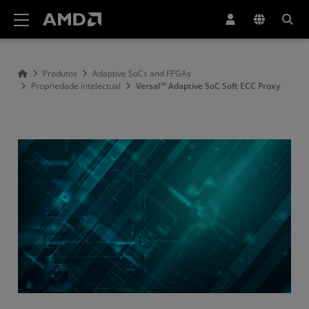
Declaração de acessibilidade do site da AMD
Produtos
Adaptive SoCs and FPGAs
Propriedade intelectual
Versal™ Adaptive SoC Soft ECC Proxy