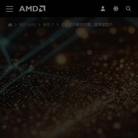
AMD 網站無障礙聲明
關於 AMD
推進 IT
企業客戶解決方案 – 第零號客戶