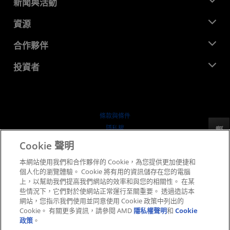
新聞與活動
管理團隊
新聞室
資源
企業責任
活動
招聘
開發者中心
合作夥伴
媒體庫
聯絡我們
部落格
AMD 合作夥伴中心
投資者
案例研究
授權經銷商
網路研討會
投資者關係
AMD 大學計畫
探索資源
財務資訊
董事會
條款與條件
治理文件
隱私權
反馈
行情走勢
商標
Cookie 聲明
供应链透明度
本網站使用我們和合作夥伴的 Cookie，為您提供更加便捷和
公平公開競爭
個人化的瀏覽體驗。 Cookie 將有用的資訊儲存在您的電腦
英國稅務策略
上，以幫助我們提高我們網站的效率和與您的相關性。 在某
Cookie 政策
些情況下，它們對於使網站正常運行至關重要。 透過造訪本
網站，您指示我們使用並同意使用 Cookie 政策中列出的
Cookie 設定
Cookie。 有關更多資訊，請參閱 AMD
隱私權聲明
和
Cookie
政策
。
© 2026 Advanced Micro Devices, Inc.