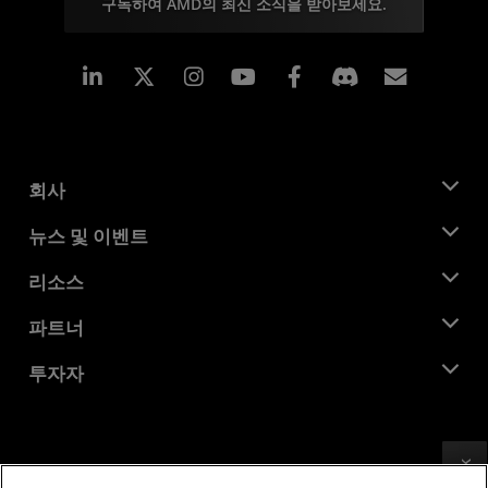
구독하여 AMD의 최신 소식을 받아보세요.
Linkedin
Instagram
Facebook
구독
회사
AMD 소개
뉴스 및 이벤트
관리팀
뉴스룸
리소스
기업의 사회적 책임
이벤트
채용
개발자 센트럴
파트너
미디어 라이브러리
문의하기
블로그
AMD 파트너 허브
투자자
사례 연구
공식 유통업체
웨비나
투자자 관계
AMD 대학 프로그램
리소스 살펴보기
재무 정보
이사위원회
이용약관