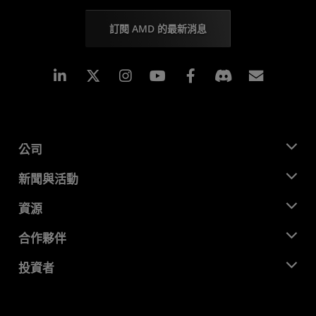
訂閱 AMD 的最新消息
Linkedin
Instagram
Facebook
訂閱
公司
關於 AMD
新聞與活動
管理團隊
新聞室
資源
企業責任
活動
招聘
開發者中心
合作夥伴
媒體庫
聯絡我們
部落格
AMD 合作夥伴中心
投資者
案例研究
授權經銷商
網路研討會
投資者關係
AMD 大學計畫
探索資源
財務資訊