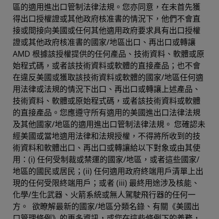
區的適用進出口管制法律法規。您亦同意，在未首先獲
得出口授權證或其他政府核准書的情況下，他們不會直
接或間接向美國或任何其他適用政府要求具有出口授權
證或其他政府核准書的國家/地區出口、再出口或轉讓
AMD 根據該授權提供的任何產品、技術資料、軟體或原
始程式碼，或者該技術資料或軟體的直接產品；也不會
在違反美國或獲取該技術資料或軟體的國家/地區任何適
用法律或法規的情況下出口、再出口或轉讓上述產品、
技術資料、軟體或原始程式碼，或者該技術資料或軟體
的直接產品。您應遵守所有適用的美國進出口法律法規
及其他國家/地區的適用進出口管制法律法規。 您確認未
經美國或當地適用法律和法規授權，不得將所收到的技
術資料和軟體出口、再出口或轉讓給以下對象或由其使
用：(i) 任何受制裁或禁運的國家/地區，或者這些國家/
地區的國民或居民；(ii) 任何適用政府終端用戶清單上出
現的任何受限終端用戶；或者 (iii) 最終用途涉及核能、
化學/生化武器、火箭系統或無人駕駛飛行器的任何一
方。 欲瞭解最新的國家/地區分類名錄、有關《美國出
口管理條例》的更多資訊，或您在這些條例下的義務，