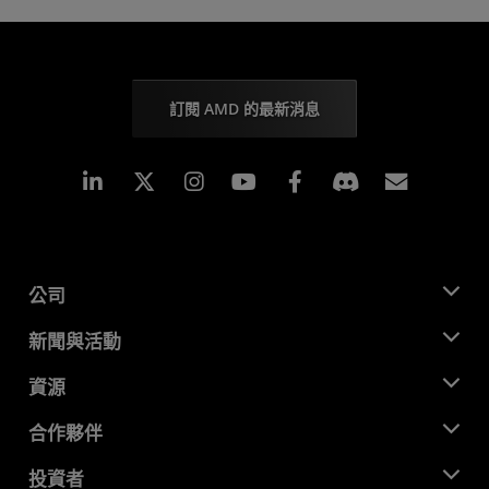
訂閱 AMD 的最新消息
Linkedin
Instagram
Facebook
訂閱
公司
關於 AMD
新聞與活動
管理團隊
新聞室
資源
企業責任
活動
招聘
開發者中心
合作夥伴
媒體庫
聯絡我們
部落格
AMD 合作夥伴中心
投資者
案例研究