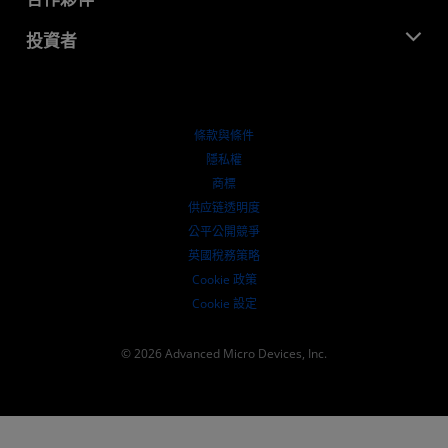
媒體庫
聯絡我們
部落格
AMD 合作夥伴中心
投資者
案例研究
授權經銷商
網路研討會
投資者關係
AMD 大學計畫
探索資源
財務資訊
董事會
條款與條件
治理文件
隱私權
行情走勢
商標
供应链透明度
公平公開競爭
英國稅務策略
Cookie 政策
Cookie 設定
© 2026 Advanced Micro Devices, Inc.