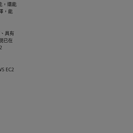
能，還能
選擇，能
能、具有
，現已在
2
 EC2