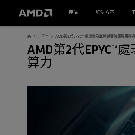
AMD 網站無障礙聲明
產品
解決方案
新聞室
AMD第2代EPYC™處理器為亞馬遜雲端運算服務
AMD第2代EPY
算力