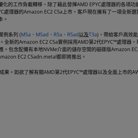
化的工作負載轉移，除了藉此發揮AMD EPYC處理器的各項功
處理器的Amazon EC2 C5a上市，客戶現在擁有了一項全新
本。
實例系列 (
M5a、M5ad、R5a、R5ad
以及
T3a
)，帶給客戶高效
新的Amazon EC2 C5a實例採用AMD第2代EPYC™處理器
包含配備有本地NVMe介面的儲存空間的磁碟版Amazon EC
mazon EC2 C5adn.metal都即將推出。
成果。如欲了解有關AMD第2代EPYC™處理器以及全面上市的AWS