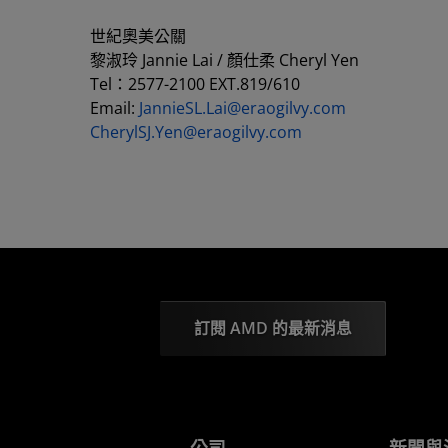
世紀奧美公關
黎淑玲 Jannie Lai / 顏仕柔 Cheryl Yen
Tel：2577-2100 EXT.819/610
Email:
JannieSL.Lai@eraogilvy.com
CherylSJ.Yen@eraogilvy.com
訂閱 AMD 的最新消息