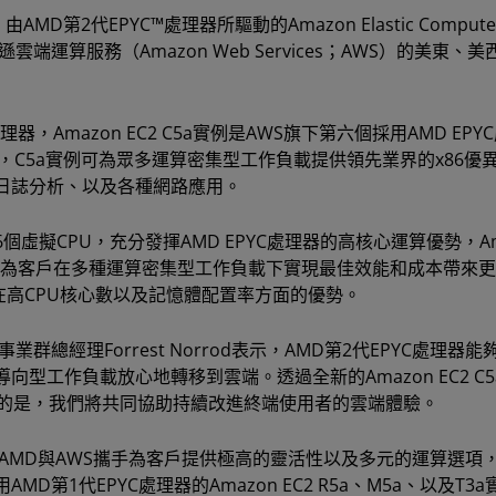
由AMD第2代EPYC™處理器所驅動的Amazon Elastic Compute
馬遜雲端運算服務（Amazon Web Services；AWS）的美東、
理器，Amazon EC2 C5a實例是AWS旗下第六個採用AMD EPY
器，C5a實例可為眾多運算密集型工作負載提供領先業界的x86優
日誌分析、以及各種網路應用。
96個虛擬CPU，充分發揮AMD EPYC處理器的高核心運算優勢，Am
成本。為客戶在多種運算密集型工作負載下實現最佳效能和成本帶來
在高CPU核心數以及記憶體配置率方面的優勢。
總經理Forrest Norrod表示，AMD第2代EPYC處理器能
型工作負載放心地轉移到雲端。透過全新的Amazon EC2 C5
要的是，我們將共同協助持續改進終端使用者的雲端體驗。
own表示，AMD與AWS攜手為客戶提供極高的靈活性以及多元的運算選項
1代EPYC處理器的Amazon EC2 R5a、M5a、以及T3a