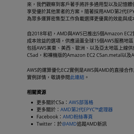
來，我們觀察到客戶著手將許多通用型以及記憶體優
享受優於其他業者的方案。隨著採用AMD第2代EPYC
為眾多運算密集型工作負載選擇更優異的效能與成
自2018年初，AMD與AWS已推出5個Amazon EC2
成本效益的選項，供應涵蓋全球15個AWS服務地區。全
包括AWS美東、美西、歐洲、以及亞太地區上線供應。
C5ad，和裸機版的Amazon EC2 C5an.metal以及A
AWS的運算優化EC2實例是AWS與AMD的直接合作
實例詳情，敬請參閱
此連結
。
相關資源
更多關於C5a：
AWS部落格
更多關於：
AMD第2代EPYC™處理器
Facebook：
AMD粉絲專頁
Twitter：於
@AMD
追蹤AMD新訊