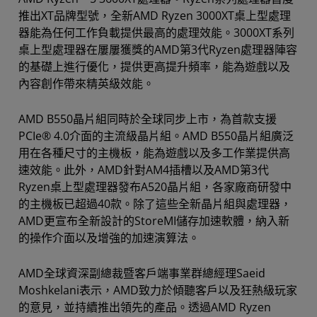
推出XT品牌型號，全新AMD Ryzen 3000XT桌上型處理
器能為任何工作負載提供最高的處理效能。3000XT系列
桌上型處理器在屢屢獲獎的AMD第3代Ryzen處理器陣容
的基礎上進行優化，提供更高提升頻率，能為遊戲以及
內容創作帶來精英級效能。
AMD B550晶片組同時於全球同步上市，為首款支援
PCIe® 4.0介面的主流級晶片組。AMD B550晶片組廣泛
用在各種尺寸的主機板，能為遊戲以及多工作業提供高
速效能。此外，AMD針對AM4插槽以及AMD第3代
Ryzen桌上型處理器發布A520晶片組，各家廠商研發中
的主機板已超過40款。除了這些全新晶片組與處理器，
AMD更宣布全新設計的StoreMI儲存加速軟體，納入新
的操作介面以及增強的加速演算法。
AMD全球資深副總裁暨客戶端事業群總經理Saeid
Moshkelani表示，AMD致力於傾聽客戶以及狂熱級玩家
的意見，並持續推出領先的產品。透過AMD Ryzen