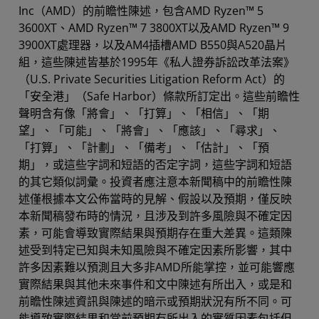
Inc（AMD）的前瞻性陳述，包含AMD Ryzen™ 5
3600XT、AMD Ryzen™ 7 3800XT以及AMD Ryzen™ 9
3900XT處理器，以及AM4插槽AMD B550與A520晶片
組，這些陳述皆基於1995年《私人證券訴訟改革法案》
（U.S. Private Securities Litigation Reform Act）的
「安全港」（Safe Harbor）條款所訂定出。這些前瞻性
聲明含有像「將會」、「打算」、「相信」、「期
望」、「可能」、「將會」、「應該」、「尋求」、
「打算」、「計劃」、「備考」、「估計」、「預
期」，或這些字詞和短語的否定字詞，這些字詞和短語
的其它類似詞彙。投資者應注意本新聞稿中的前瞻性陳
述僅根據本文公佈當時的見解、假設以及預期，僅反映
本新聞稿發布時的情況，且涉及到許多風險與不確定因
素，可能會導致實際結果與預期存在重大差異。這類陳
述受到特定已知與未知風險與不確定因素所影響，其中
許多因素難以預測且大多非AMD所能掌控，並可能響應
實際結果與其他未來事件和文中陳述有所出入，或是和
前瞻性陳述資訊與陳述的暗示或預期狀況有所不同。可
能導致實際結果和當前預期有所出入的實質因素包括但