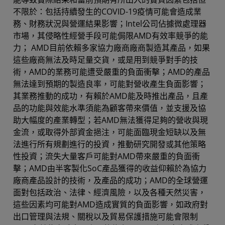
不限於：包括持續發生的COVID-19疫情可能會造成業
務、財務狀況與營運結果影響；Intel公司佔據微處理器
市場，其侵略性經營手段可能侷限AMD有效率競爭的能
力； AMD目前依賴多家協力廠商廠商製造其產品，如果
這些廠商無法及時足量交貨，或是用到競爭對手的技
術，AMD的業務可能遭受嚴重的負面衝擊；AMD的產品
無法達到預期的製造良率，可能對營收產生負面影響；
其業務推動的成功，有賴於AMD能及時推出產品，且產
品的功能與效能水準須能為顧客帶來價值，並支援及協
助大幅度的產業轉型；若AMD無法獲得足夠的營收與現
金流，或取得外部資金挹注，可能面臨現金短缺以及無
法進行所有規劃進行的投資，推動研究開發或其他策略
性投資；流失大量客戶可能對AMD帶來嚴重的負面衝
擊；AMD由半客製化SoC產品獲得的收益仰賴於為協力
廠商產品設計的技術，及產品的成功；AMD的全球營運
面對包括政治、法律、經濟風險，以及各種天然災害，
這些因素均可能對AMD造成實質的負面影響，如政府對
出口管理與法規、關稅以及貿易保護措施可能會限制