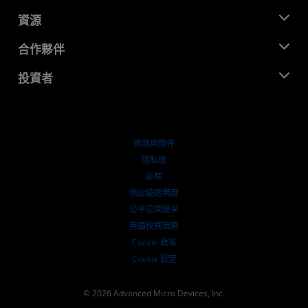
管理團隊
新聞室
資源
企業責任
活動
招聘
開發者中心
合作夥伴
媒體庫
聯絡我們
部落格
AMD 合作夥伴中心
投資者
案例研究
授權經銷商
網路研討會
投資者關係
AMD 大學計畫
探索資源
財務資訊
董事會
條款與條件
治理文件
隱私權
行情走勢
商標
供应链透明度
公平公開競爭
英國稅務策略
Cookie 政策
Cookie 設定
© 2026 Advanced Micro Devices, Inc.