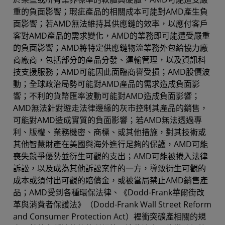
重的負面影響；瑕疵產品的相關成本可能對AMD產生負
面影響；若AMD無法維持其供應鏈的效率，以應付客戶
客對AMD產品的需求變化，AMD的業務即可能遭受嚴重
的負面影響；AMD將特定供應鏈物流業務外包給協力廠
商廠商，包括部分的產品分發、運輸管理，以及資訊科
技支援服務；AMD可能因此面臨商譽受損；AMD股價波
動；全球政治局勢可能對AMD產品的需求造成負面影
響；不利的貨幣匯率波動可能對AMD造成負面影響；
AMD無法針對遊走法律邊緣的灰市控制其產品的銷售，
可能對AMD造成實質的負面影響；若AMD無法透過專
利、版權、業務機密、商標、或其他措施，對其技術或
其他智慧財產在美國與海外進行足夠的保護，AMD可能
喪失競爭優勢並衍生可觀的支出；AMD可能被捲入法律
訴訟，以及成為其他訴訟案件的一方，導致衍生可觀的
成本或須付出可觀的賠償金，或被當局禁止AMD銷售產
品；AMD受到各種環保法律、《Dodd-Frank華爾街改
革與消費者保護法》（Dodd-Frank Wall Street Reform
and Consumer Protection Act）裡衝突礦產相關的規