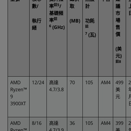
註5
數/
率
/
取
計
議
基礎頻
市
註
率
場
執行
(MB)
功耗
6
(GHz)
註
售
緒
7
價
(瓦)
(美
元)
註8
AMD
12/24
高達
70
105
AM4
499
2
Ryzen™
4.7/3.8
美
9
元
3900XT
AMD
8/16
高達
36
105
AM4
399
2
Ryzen™
4.7/3.9
美