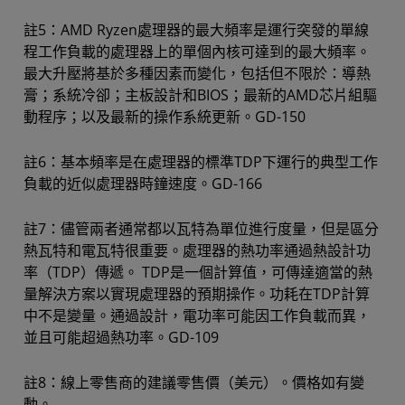
註5：AMD Ryzen處理器的最大頻率是運行突發的單線
程工作負載的處理器上的單個內核可達到的最大頻率。
最大升壓將基於多種因素而變化，包括但不限於：導熱
膏；系統冷卻；主板設計和BIOS；最新的AMD芯片組驅
動程序；以及最新的操作系統更新。GD-150
註6：基本頻率是在處理器的標準TDP下運行的典型工作
負載的近似處理器時鐘速度。GD-166
註7：儘管兩者通常都以瓦特為單位進行度量，但是區分
熱瓦特和電瓦特很重要。處理器的熱功率通過熱設計功
率（TDP）傳遞。 TDP是一個計算值，可傳達適當的熱
量解決方案以實現處理器的預期操作。功耗在TDP計算
中不是變量。通過設計，電功率可能因工作負載而異，
並且可能超過熱功率。GD-109
註8：線上零售商的建議零售價（美元）。價格如有變
動。