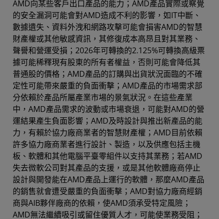
AMD向某些客戶出口產品的能力；AMD產品實際或察覺
的安全漏洞可能會對AMD造成不利的影響，如IT中斷、
數據遺失、資料外洩和網路攻擊可能會損害AMD的智慧
財產權或其他敏感資訊，其修復成本高昂且對其業務、
聲譽和營運受損；2026年可轉換的2.125%可轉換高級票
據可能稀釋現有股東的所有者權益，否則可能會降低其
普通股的價格；AMD產品的訂購與出貨狀況面臨的不確
定性可能帶來嚴重的負面衝擊；AMD產品的市場需求部
分依賴於產品所屬產業市場的景氣狀況。在這些產業
中，AMD產品需求的波動或市場衰退，可能對AMD的營
運結果產生負面影響；AMD及時設計與推出新產品的能
力，有賴於協力廠商業者的智慧財產權；AMD目前依賴
許多協力廠商業者進行設計、製造，以及供應包括主機
板、軟體和其他電腦平臺零組件以支持其業務；若AMD
失去微軟公司對其產品的支援，或是其他軟體廠商停止
設計與開發能在AMD產品上運行的軟體，那麼AMD產品
的銷售就會遭受嚴重的負面衝擊；AMD對協力廠商經銷
商與AIB夥伴廠商的依賴，使AMD須承受特定風險；
AMD無法繼續吸引或留住優質人才，可能使業務受阻；