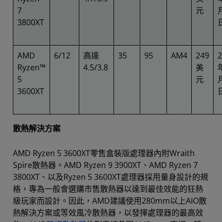
7
元
3800XT
AMD
6/12
高達
35
95
AM4
249
2
Ryzen™
4.5/3.8
美
5
元
3600XT
散熱解決方案
AMD Ryzen 5 3600XT零售盒裝版處理器內附Wraith
Spire散熱器。AMD Ryzen 9 3900XT、AMD Ryzen 7
3800XT、以及Ryzen 5 3600XT處理器採用量身設計的規
格，專為一般會選購市售散熱器以達到最佳效能的狂熱
級玩家而設計。因此，AMD建議使用280mm以上AIO散
熱解決方案或等效風冷散熱器，以發揮處理器的最高效