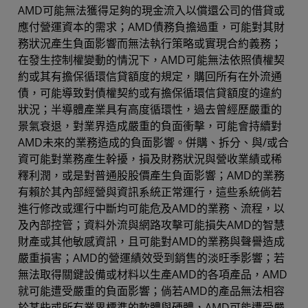
AMD可能無法獲得足夠的現金流入以償還公司的借貸或
應付營運資本的需求；AMD債務負擔過重，可能對其財
務狀況產生負面影響而無法執行策略或實現合約義務；
在發生控制權變動的情況下，AMD可能無法依照債權契
約或其有擔保循環信貸額度的規定，購回所有在外流通
債，可能導致對債權契約或有擔保循環信貸額度的違約
狀況；半導體產業具有高度循環性，過去曾經歷嚴重的
景氣衰退，對業界造成嚴重的負面衝擊，可能會持續對
AMD未來的業務造成的負面影響。併購、拆分、與/或合
資可能對業務產生幹擾，損及財務狀況與營收業績或稀
釋利潤，或是對普通股股價產生負面影響；AMD的業務
有賴於其內部經營與資訊系統正常運行，這些系統倘若
進行修改或運行中斷均可能危及AMD的業務、流程，以
及內部控管；資料外流與網路攻擊可能損失AMD的智慧
財產或其他敏感資訊，且可能對AMD的業務與聲譽造成
嚴重損害；AMD的營運績效受到銷售的淡旺季影響；若
無法取得關鍵設備或材料以生產AMD的各項產品，AMD
就可能遭受嚴重的負面影響；倘若AMD的產品無法相容
於某些或所有業界標準的軟體與硬體，AMD可能遭受嚴