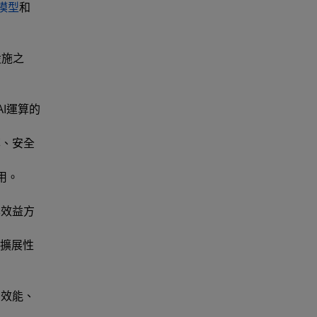
 4模型
和
設施之
I運算的
率、安全
用。
本效益方
可擴展性
的效能、