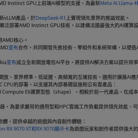
 Instinct GPU上前端AI模型的支援，為最新
Meta AI Llama
新vLLM產品，於
DeepSeek-R1
上實現領先業界的推論效能。
廣泛部署AMD Instinct GPU技術，以建構法國最強大的AI運算
用AMD核心。
MD
宣布
合作，共同開發先進技術、零組件和系統架構，以塑造A
kia
宣布
成立全新開放電信AI平台，將提供AI解決方案以提升效
，此為開放、業界標準、低延遲、高頻寬的互連技術，適用於擴展AI應
YC CPU的部署，以支援其內部基礎設施和公有雲產品：
I Compute E6運算型態（shape），相較於前一代產品，在成
擬機器，為要求嚴苛的通用型和HPC雲端工作負載提供領先效能、
產品及軟體，提供卓越的遊戲與內容創作體驗：
RX 9070 XT和RX 9070顯示卡
為遊戲玩家和創作者提供強大