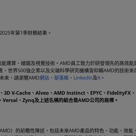
025年第1季財務結果。
新高效能運算、繪圖及視覺技術。AMD員工致力於研發領先的高效能
、世界500強企業以及尖端科學研究機構皆仰賴AMD的技術來
未來，請瀏覽AMD
網站
、
部落格
、
LinkedIn
及
X
。
Cache、Alveo、AMD Instinct、EPYC、FidelityFX、
cale+、Versal、Zynq及上述名稱的組合是AMD公司的商標。
es, Inc（AMD）的前瞻性陳述，包括未來AMD產品的特色、功能、效