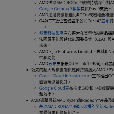
AMD透過AMD ROCm™軟體持續深化對AMD
Google Gemma 3模型
提供Day-0支援。
AMD透過持續最佳化ROCm軟體堆疊和最
G42旗下數位基礎設施公司Core42
宣布
將
一。
戴爾科技集團
宣布擴大在其電信AI產品採
法國原子能與替代能源委員會（CEA）與A
未來。
AMD、Jio Platforms Limited、思科和No
性和功能。
AMD
宣布
支援最新UALink 1.0規範
領先的超大規模雲端供應商持續擴大AMD EP
Oracle Cloud Infrastructure
宣布推出OC
面實現顯著提升。
Google Cloud
宣布推出C4D和H4D虛
和效率。
AMD憑藉最新AMD Ryzen和Radeon™
基於AMD RDNA™ 4顯示架構的全新Radeon 
視覺效果和價值組合。