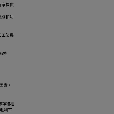
戲玩家提供
效能和功
和工業邊
5G核
因素，
庫存和相
P毛利率