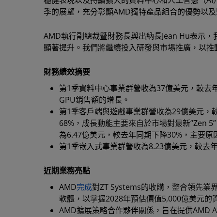
穩健表現以及持續擴大的資料中心和人工智慧（AI
季的展望，充分彰顯AMD獨特產品組合的優勢以及
AMD執行副總裁暨財務長與出納長Jean Hu表
顯著提升。我們將繼續投入研發與市場推廣，以推
財務績效摘要
第1季資料中心事業群營收為37億美元，較去年同期成
GPU銷售額的增長。
第1季客戶端與遊戲事業群營收為29億美元，
68%，成長動能主要來自於市場對最新“Zen 5
為6.47億美元，較去年同期下降30%，主要
第1季嵌入式事業群營收為8.23億美元，較
近期業務亮點
AMD
完成
對ZT Systems的收購，整合領
軟體，以掌握2028年預估價值5,000億美元
AMD擴展策略合作夥伴關係，旨在提供AMD