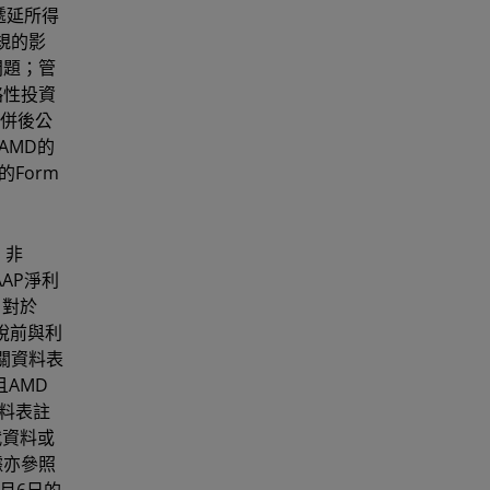
遞延所得
規的影
問題；管
略性投資
合併後公
AMD的
Form
、非
AP淨利
。對於
後稅前與利
關資料表
AMD
料表註
代資料或
數據亦參照