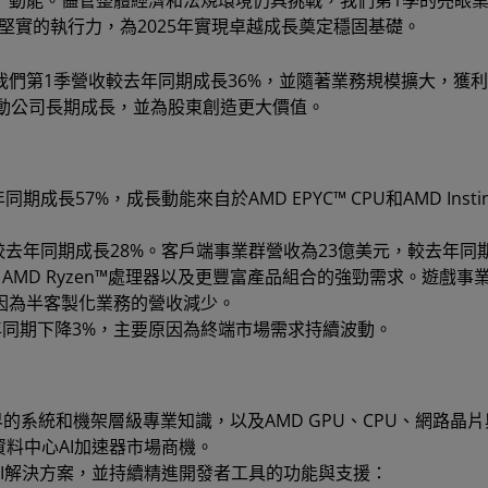
）動能。儘管整體經濟和法規環境仍具挑戰，我們第1季的亮眼業
堅實的執行力，為2025年實現卓越成長奠定穩固基礎。
示，我們第1季營收較去年同期成長36%，並隨著業務規模擴大，獲
動公司長期成長，並為股東創造更大價值。
長57%，成長動能來自於AMD EPYC™ CPU和AMD Instin
較去年同期成長28%。客戶端事業群營收為23億美元，較去年同
” AMD Ryzen™處理器以及更豐富產品組合的強勁需求。遊戲事
原因為半客製化業務的營收減少。
去年同期下降3%，主要原因為終端市場需求持續波動。
先業界的系統和機架層級專業知識，以及AMD GPU、CPU、網路晶
的資料中心AI加速器市場商機。
 AI解決方案，並持續精進開發者工具的功能與支援：