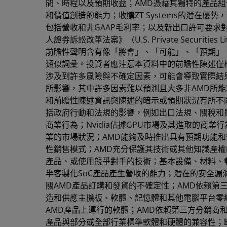
間、時程以及預期收益；AMD憑藉其獨特的產品組
和價值創造的能力；收購ZT Systems的潛在優勢，
包括營收和非GAAP毛利率；以及新出口許可要求對
人證券訴訟改革法案》（U.S. Private Securities
前瞻性聲明含有像「將會」、「可能」、「預期」
類似詞彙。投資者應注意本資料中的前瞻性陳述僅
涉及到許多風險與不確定因素，可能會導致實際結
所影響，其中許多因素難以預測且大多非AMD所
和前瞻性陳述資訊與陳述的暗示或預期狀況有所不
括政府行動和法規的影響，例如出口法規、關稅和貿
商業行為；Nvidia佔據GPU市場及其進取的商
業的市場狀況；AMD能夠及時推出具有預期功能
性銷售模式；AMD充分保護其技術或其他知識產權
產品、或使用競爭對手的技術；基本設備、材料、載
半客製化SoC產品產生營收的能力；潛在的安全漏
關AMD產品訂購和發貨的不確定性；AMD依賴第
造和供應主機板、軟體、記憶體和其他電腦平台零組件
AMD產品上運行的軟體；AMD依賴第三方分銷商
產品與部分或全部行業標準軟體和硬體的兼容性；缺