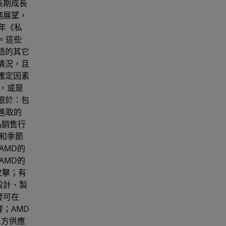
長期成長
財務展望，
年《私
制定。這些
語的其它
情況，且
確定因素
，或是
限於：包
進取的
品銷售行
和季節
AMD的
AMD的
攻擊；有
設計、製
發可在
；AMD
三方供應