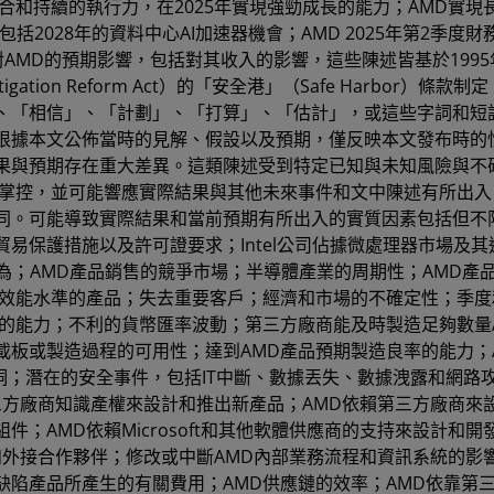
合和持續的執行力，在2025年實現強勁成長的能力；AMD實現
包括2028年的資料中心AI加速器機會；AMD 2025年第2季度
AMD的預期影響，包括對其收入的影響，這些陳述皆基於1995
 Litigation Reform Act）的「安全港」（Safe Harbor）條款
、「相信」、「計劃」、「打算」、「估計」，或這些字詞和短
根據本文公佈當時的見解、假設以及預期，僅反映本文發布時的
果與預期存在重大差異。這類陳述受到特定已知與未知風險與不
能掌控，並可能響應實際結果與其他未來事件和文中陳述有所出入
同。可能導致實際結果和當前預期有所出入的實質因素包括但不
易保護措施以及許可證要求；Intel公司佔據微處理器市場及其
業行為；AMD產品銷售的競爭市場；半導體產業的周期性；AMD產
和效能水準的產品；失去重要客戶；經濟和市場的不確定性；季度
的能力；不利的貨幣匯率波動；第三方廠商能及時製造足夠數量
板或製造過程的可用性；達到AMD產品預期製造良率的能力；
洞；潛在的安全事件，包括IT中斷、數據丟失、數據洩露和網路
三方廠商知識產權來設計和推出新產品；AMD依賴第三方廠商來
；AMD依賴Microsoft和其他軟體供應商的支持來設計和開
和外接合作夥伴；修改或中斷AMD內部業務流程和資訊系統的影響
陷產品所產生的有關費用；AMD供應鏈的效率；AMD依靠第