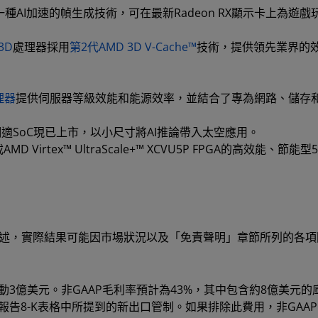
on 4為一種AI加速的幀生成技術，可在最新Radeon RX顯示卡上為遊
X3D
處理器採用
第2代AMD 3D V-Cache™
技術，提供領先業界的
處理器
提供伺服器等級效能和能源效率，並結合了專為網路、儲存
適SoC現已上市，以小尺寸將AI推論帶入太空應用。
D Virtex™ UltraScale+™ XCVU5P FPGA的高效能、節能型
陳述，實際結果可能因市場狀況以及「免責聲明」章節所列的各項
浮動3億美元。非GAAP毛利率預計為43%，其中包含約8億美元的
前報告8-K表格中所提到的新出口管制。如果排除此費用，非GAA