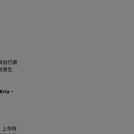
與自行調
改善生
Kria、
能、上市時