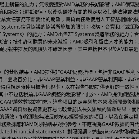
場上銷售的能力；氣候變遷對AMD業務的長期影響；AMD實現
賠和訴訟；環境法律，與衝突礦物有關的規定以及其他法律或法
企業責任事務不斷變化的期望；與負責任地使用人工智慧相關的
 Systems信貸協議的協議所施加的限制；收購、合資和／或策
ystems）的能力；AMD出售ZT Systems製造業務的能力；
害；技術許可購買的未來減損；AMD吸引和留住人才的能力；
財報中提及的風險與不確定因素，其中包括但不限於AMD最近的
）的營收結果，AMD提供非GAAP財務指標，包括非GAAP毛利
費用／營收百分比、非GAAP營業利益、非GAAP營業利潤率、非GA
AP所得稅規定時使用標準化稅率，以在報告期間提供更好的一致性
%，其中不包括稅前非GAAP調整的稅影響。此外，AMD提供調整
非GAAP績效數據的補充。這些項目的定義列於本營收新聞最後相
GAAP資料讓投資者更容易比較當前與長久累積的營運結果，而且
來的績效，排除那些無法反映核心經營績效的項目，以及在選定資
財務數據應和AMD財報結果對照參考，不應視為GAAP數據的替
ed Financial Statements）對照閱讀。這些非GAAP財務