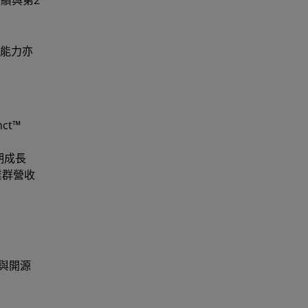
績與第2
利能力亦
ct™
期成長
業群營收
片與開源