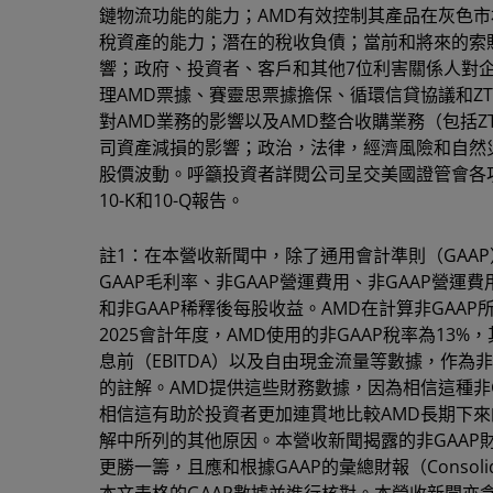
鏈物流功能的能力；AMD有效控制其產品在灰色市
稅資產的能力；潛在的稅收負債；當前和將來的索
響；政府、投資者、客戶和其他7位利害關係人對
理AMD票據、賽靈思票據擔保、循環信貸協議和ZT
對AMD業務的影響以及AMD整合收購業務（包括ZT S
司資產減損的影響；政治，法律，經濟風險和自然災
股價波動。呼籲投資者詳閱公司呈交美國證管會各項
10-K和10-Q報告。
註1：在本營收新聞中，除了通用會計準則（GAAP
GAAP毛利率、非GAAP營運費用、非GAAP營運
和非GAAP稀釋後每股收益。AMD在計算非GA
2025會計年度，AMD使用的非GAAP稅率為13
息前（EBITDA）以及自由現金流量等數據，作為
的註解。AMD提供這些財務數據，因為相信這種非
相信這有助於投資者更加連貫地比較AMD長期下
解中所列的其他原因。本營收新聞揭露的非GAAP
更勝一籌，且應和根據GAAP的彙總財報（Consolidat