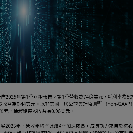
D）公佈2025年第1季財務報告。第1季營收為74億美元，毛利率為5
註1
每股收益為0.44美元。以非美國一般公認會計原則
（non-GAA
美元，稀釋後每股收益為0.96美元。
開展2025年，營收年增率連續4季加速成長，成長動力來自於核