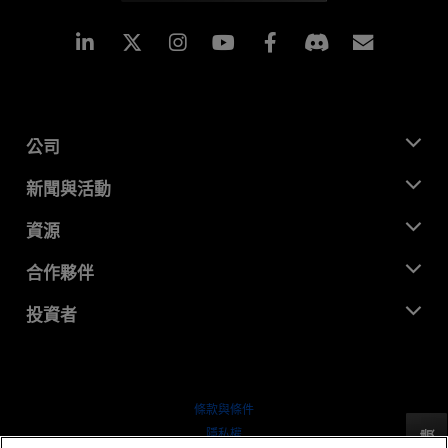
Linkedin
Instagram
Facebook
訂閱
公司
關於 AMD
新聞與活動
管理團隊
新聞室
資源
企業責任
活動
招聘
開發者中心
合作夥伴
媒體庫
聯絡我們
部落格
AMD 合作夥伴中心
投資者
案例研究
授權經銷商
網路研討會
投資者關係
AMD 大學計畫
探索資源
財務資訊
董事會
條款與條件
治理文件
隱私權
反馈