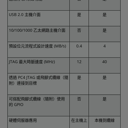
USB 2.0 主機介面
是
是
10/100/1000 乙太網路主機介面
否
是
預設位元流程式設計速度 (MB/s)
0.4
4
JTAG 最大時脈速度 (MHz)
12
40
透過 PC4 JTAG 或飛腳式纜線（隨
是
是
附）連接到目標
可搭配飛腳式纜線（隨附）使用
否
是
的 GPIO
硬體伺服器應用
在主機上
本機到纜線