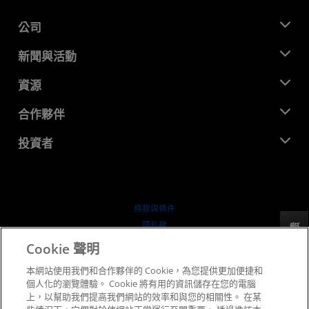
公司
關於 AMD
新聞與活動
管理團隊
新聞室
資源
企業責任
活動
招聘
開發者中心
合作夥伴
媒體庫
聯絡我們
部落格
AMD 合作夥伴中心
投資者
案例研究
授權經銷商
網路研討會
投資者關係
AMD 大學計畫
探索資源
財務資訊
董事會
條款與條件
治理文件
隱私權
反馈
行情走勢
商標
Cookie 聲明
供应链透明度
本網站使用我們和合作夥伴的 Cookie，為您提供更加便捷和
公平公開競爭
個人化的瀏覽體驗。 Cookie 將有用的資訊儲存在您的電腦
英國稅務策略
上，以幫助我們提高我們網站的效率和與您的相關性。 在某
Cookie 政策