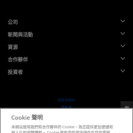
公司
關於 AMD
新聞與活動
管理團隊
新聞室
資源
企業責任
活動
招聘
開發者中心
合作夥伴
媒體庫
聯絡我們
部落格
AMD 合作夥伴中心
投資者
案例研究
授權經銷商
網路研討會
投資者關係
AMD 大學計畫
探索資源
財務資訊
董事會
條款與條件
治理文件
隱私權
反馈
行情走勢
商標
Cookie 聲明
供应链透明度
本網站使用我們和合作夥伴的 Cookie，為您提供更加便捷和
公平公開競爭
個人化的瀏覽體驗。 Cookie 將有用的資訊儲存在您的電腦