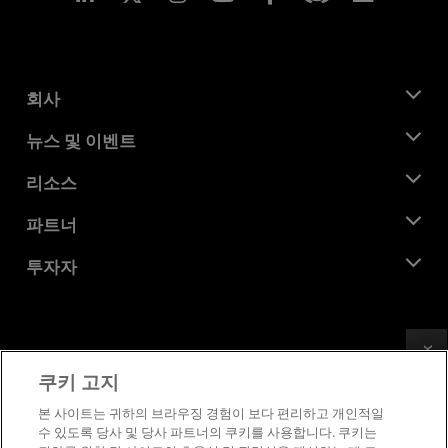
회사
AMD 소개
뉴스 및 이벤트
관리팀
뉴스룸
리소스
기업의 사회적 책임
이벤트
채용
개발자 센트럴
파트너
미디어 라이브러리
문의하기
블로그
AMD 파트너 허브
투자자
사례 연구
공식 유통업체
웨비나
투자자 관계
AMD 대학 프로그램
리소스 살펴보기
재무 정보
이사위원회
Feedback
이용약관
쿠키 고지
거버넌스 문서
프라이버시
SEC 신고서
상표
본 사이트는 귀하의 브라우징 경험이 보다 편리하고 개인적일
수 있도록 당사 및 당사 파트너의 쿠키를 사용합니다. 쿠키는
공급망 투명성