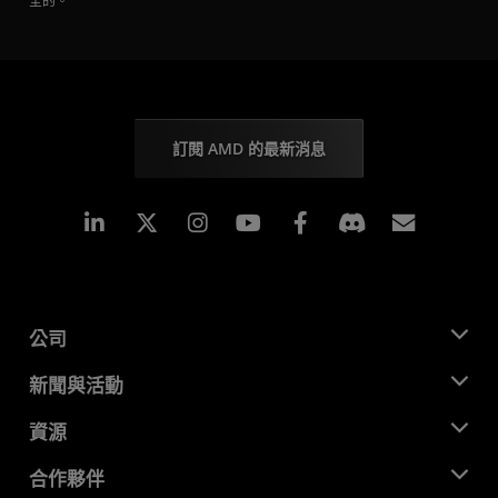
全的。
訂閱 AMD 的最新消息
Linkedin
Instagram
Facebook
訂閱
公司
關於 AMD
新聞與活動
管理團隊
新聞室
資源
企業責任
活動
招聘
開發者中心
合作夥伴
媒體庫
聯絡我們