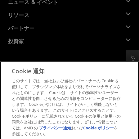
AMD について
ニュース ＆ イベント
役員
ニュースルーム
リソース
企業責任
イベント
キャリア
デベロッパー セントラル
パートナー
メディア ライブラリ
お問い合わせ
ブログ
AMD パートナー ハブ
投資家
ケース スタディ
正規販売代理店
ウェビナー
投資家向け情報
AMD ユニバーシティ プログラム
リソースを探す
フィードバック
財務情報
取締役会
Cookie 通知
利用規約
ガバナンス報告書
プライバシー
このサイトでは、当社および当社のパートナーの Cookie を
SEC 提出書類
商標
使用して、ブラウジング体験をより便利でパーソナライズさ
れたものにします。 Cookieは、サイトの効率性やユーザー
サプライ チェーンの透明性
との関連性を向上させるための情報をコンピューターに保存
公正でオープンな競争
します。 Cookieがなければ、サイトが正しく機能しないと
英国税務戦略
いう場合もあります。 このサイトにアクセスすることで、
Cookie ポリシー
Cookie ポリシーに記載されている Cookie の使用と使用への
同意を当社に指示したことになります。 詳しい情報につい
Cookie の設定
ては、AMD の
プライバシー通知
および
Cookie ポリシー
を
参照してください。
© 2026 Advanced Micro Devices, Inc.