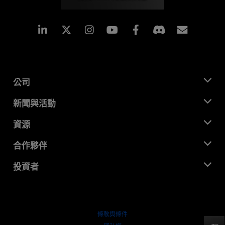
Linkedin
Instagram
Facebook
訂閱
公司
關於 AMD
新聞與活動
管理團隊
新聞室
資源
企業責任
活動
招聘
開發者中心
合作夥伴
媒體庫
聯絡我們
部落格
AMD 合作夥伴中心
投資者
案例研究
授權經銷商
網路研討會
投資者關係
AMD 大學計畫
探索資源
財務資訊
董事會
條款與條件
治理文件