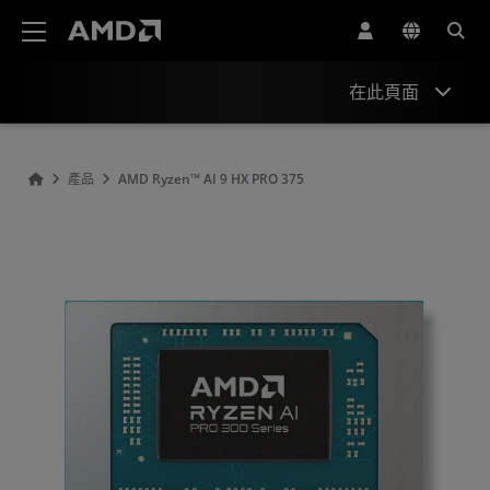
AMD 網站無障礙聲明
在此頁面
Overview
產品
AMD Ryzen™ AI 9 HX PRO 375
Specifications
Drivers and Resources