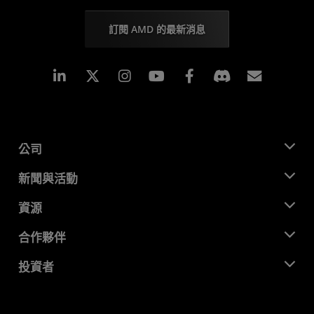
訂閱 AMD 的最新消息
Linkedin
Instagram
Facebook
訂閱
公司
關於 AMD
新聞與活動
管理團隊
新聞室
資源
企業責任
活動
招聘
開發者中心
合作夥伴
媒體庫
聯絡我們
部落格
AMD 合作夥伴中心
投資者
案例研究
授權經銷商
網路研討會
投資者關係
AMD 大學計畫
探索資源
財務資訊