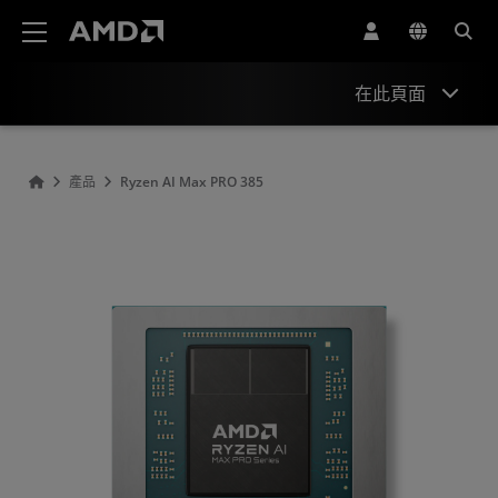
AMD 網站無障礙聲明
在此頁面
Overview
產品
Ryzen AI Max PRO 385
Specifications
Drivers and Resources