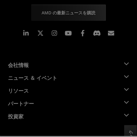
AMD の最新ニュースを購読
Linkedin
Instagram
Facebook
購読
会社情報
AMD について
ニュース ＆ イベント
役員
ニュースルーム
リソース
企業責任
イベント
キャリア
デベロッパー セントラル
パートナー
メディア ライブラリ
お問い合わせ
ブログ
AMD パートナー ハブ
投資家
ケース スタディ
正規販売代理店
ウェビナー
投資家向け情報
AMD ユニバーシティ プログラム
リソースを探す
財務情報