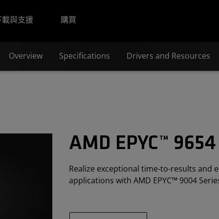
下載與支援
購買
Overview
Specifications
Drivers and Resources
AMD EPYC™ 9654
Realize exceptional time-to-results and e
applications with AMD EPYC™ 9004 Serie