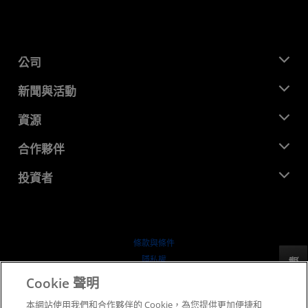
公司
關於 AMD
新聞與活動
管理團隊
新聞室
資源
企業責任
活動
招聘
開發者中心
合作夥伴
媒體庫
聯絡我們
部落格
AMD 合作夥伴中心
投資者
案例研究
授權經銷商
網路研討會
投資者關係
AMD 大學計畫
探索資源
財務資訊
董事會
條款與條件
治理文件
隱私權
反馈
行情走勢
商標
Cookie 聲明
供应链透明度
本網站使用我們和合作夥伴的 Cookie，為您提供更加便捷和