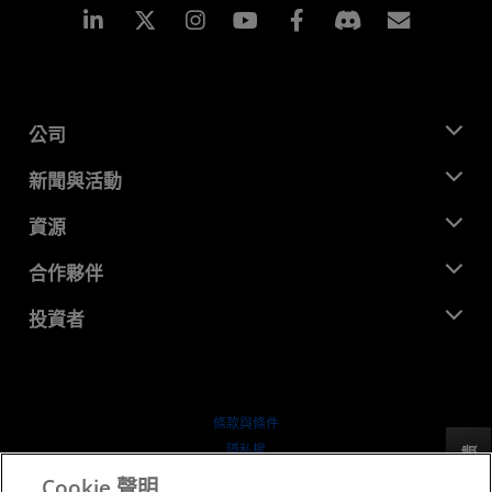
Linkedin
Instagram
Facebook
訂閱
公司
關於 AMD
新聞與活動
管理團隊
新聞室
資源
企業責任
活動
招聘
開發者中心
合作夥伴
媒體庫
聯絡我們
部落格
AMD 合作夥伴中心
投資者
案例研究
授權經銷商
網路研討會
投資者關係
AMD 大學計畫
探索資源
財務資訊
董事會
條款與條件
治理文件
隱私權
反馈
行情走勢
商標
Cookie 聲明