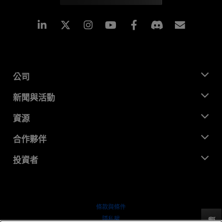
Linkedin
Instagram
Facebook
訂閱
公司
關於 AMD
新聞與活動
管理團隊
新聞室
資源
企業責任
活動
招聘
開發者中心
合作夥伴
媒體庫
聯絡我們
部落格
AMD 合作夥伴中心
投資者
案例研究
授權經銷商
網路研討會
投資者關係
AMD 大學計畫
探索資源
財務資訊
董事會
條款與條件
治理文件
隱私權