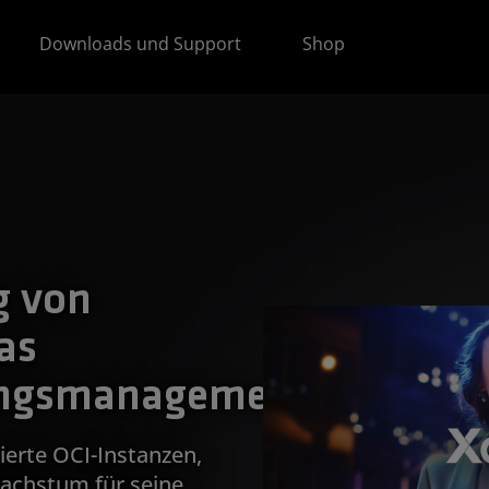
Downloads und Support
Shop
g von
as
tungsmanagement
erte OCI-Instanzen,
achstum für seine