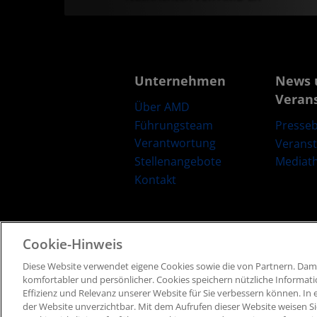
Unternehmen
News 
Veran
Über AMD
Führungsteam
Presseb
Verantwortung
Verans
Stellenangebote
Mediat
Kontakt
Cookie-Hinweis
Diese Website verwendet eigene Cookies sowie die von Partnern​. Dami
Geschäftsbedingungen​
Datenschutz
Marken
komfortabler und persönlicher. ​Cookies speichern nützliche Informat
Effizienz und Relevanz unserer Website für Sie verbessern können. ​In e
der Website unverzichtbar. Mit dem Aufrufen dieser Website weisen Si