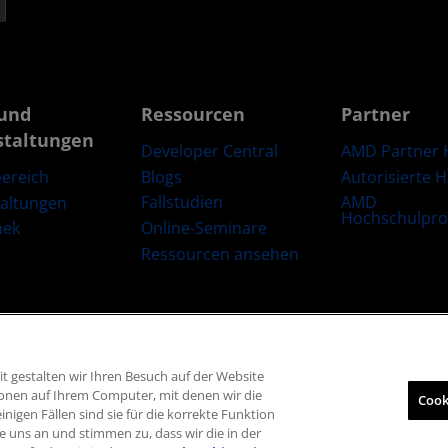
und
Ressourcen
Partner
staltungen
Developer Central
AMD Partner 
Blogs
Autorisierte 
ereich
Fallstudien
AMD
taltungen
Hochschulpr
Online-Seminare
hek
Ressourcen ansehen
t gestalten wir Ihren Besuch auf der Website
Lieferkettentransparenz
Fairer und offener Wettbewerb
Britische Steuers
ionen auf Ihrem Computer, mit denen wir die
Cook
inigen Fällen sind sie für die korrekte Funktion
© 2026 Advanced Micro Devices, Inc.
e uns an und stimmen zu, dass wir die in der