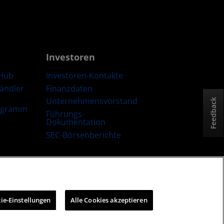
Investoren
Hub
Investoren-Kontakte
Händler
Finanzdaten
Unternehmensvorstand
Feedback
ogramm
Führungs-
Dokumentation
SEC-Börsenberichte
trategie
Cookie-Richtlinien
Cookie-Einstellungen
ie-Einstellungen
Alle Cookies akzeptieren