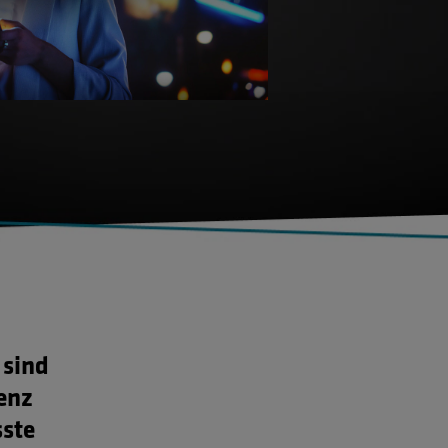
 sind
enz
sste