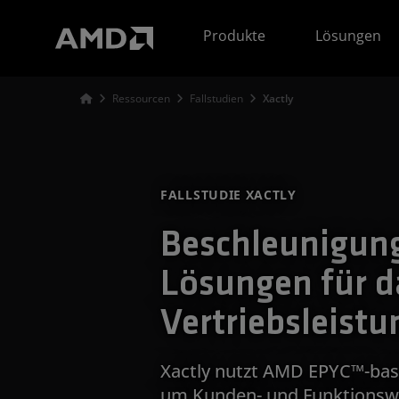
Erklärung zur Barrierefreiheit auf der AMD Website
Produkte
Lösungen
Ressourcen
Fallstudien
Xactly
FALLSTUDIE XACTLY
Beschleunigun
Lösungen für d
Vertriebsleis
Xactly nutzt AMD EPYC™-basi
um Kunden- und Funktionsw