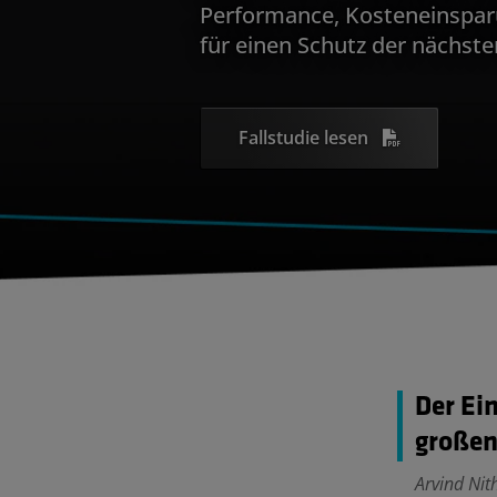
Performance, Kosteneinsparu
für einen Schutz der nächst
Fallstudie lesen
Der Ei
großen 
Arvind Nit