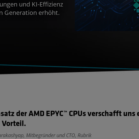
ngen und KI-Effizienz
en Generation erhöht.
nsatz der AMD EPYC™ CPUs verschafft uns 
Vorteil.
hrakashyap, Mitbegründer und CTO, Rubrik