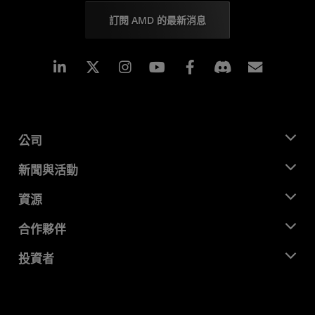
訂閱 AMD 的最新消息
Linkedin
Instagram
Facebook
訂閱
公司
關於 AMD
新聞與活動
管理團隊
新聞室
資源
企業責任
活動
招聘
開發者中心
合作夥伴
媒體庫
聯絡我們
部落格
AMD 合作夥伴中心
投資者
案例研究
授權經銷商
網路研討會
投資者關係
AMD 大學計畫
探索資源
財務資訊