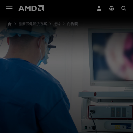
AMD 網站無障礙聲明
醫療保健解決方案
邊緣
內視鏡