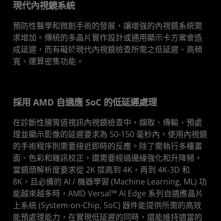
現代內視鏡系統
說明文件
預防性醫學和微創手術的發展，讓增強的內視鏡系統需
取得聯絡
求增加。傳統的多晶片實作設計或通用顯示卡方案會造
成延遲，而有礙於現代內視鏡檢查所需之低延遲、高頻
寬、運算密集功能。
採用 AMD 自適應 SoC 的低延遲處理
在診斷性腸胃道視訊內視鏡檢查中，擷取、傳輸、預處
理並顯示影像的延遲要求為 50-150 毫秒內。使用內視鏡
的手術程序則需要接近即時的反應。除了需執行多種畫
面、色彩和雜訊校正，還需要經過邊緣強化和升降頻。
當鏡頭解析度要求從 2K 提高到 4K，再到 4K-3D 和
8K，且必備的 AI / 機器學習 (Machine Learning, ML) 功
能越來越多時，AMD Versal™ AI Edge 系列自適應晶片
上系統 (System-on-Chip, SoC) 器件能提供所需的高效
能預處理能力，在實現低延遲的同時，還能維持適當的