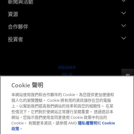
關於 AMD
新聞與活動
管理團隊
新聞室
資源
企業責任
活動
招聘
開發者中心
合作夥伴
媒體庫
聯絡我們
部落格
AMD 合作夥伴中心
投資者
案例研究
授權經銷商
網路研討會
投資者關係
AMD 大學計畫
探索資源
財務資訊
董事會
條款與條件
治理文件
隱私權
反馈
行情走勢
商標
Cookie 聲明
供应链透明度
本網站使用我們和合作夥伴的 Cookie，為您提供更加便捷和
公平公開競爭
個人化的瀏覽體驗。 Cookie 將有用的資訊儲存在您的電腦
英國稅務策略
上，以幫助我們提高我們網站的效率和與您的相關性。 在某
Cookie 政策
些情況下，它們對於使網站正常運行至關重要。 透過造訪本
網站，您指示我們使用並同意使用 Cookie 政策中列出的
Cookie 設定
Cookie。 有關更多資訊，請參閱 AMD
隱私權聲明
和
Cookie
政策
。
© 2026 Advanced Micro Devices, Inc.