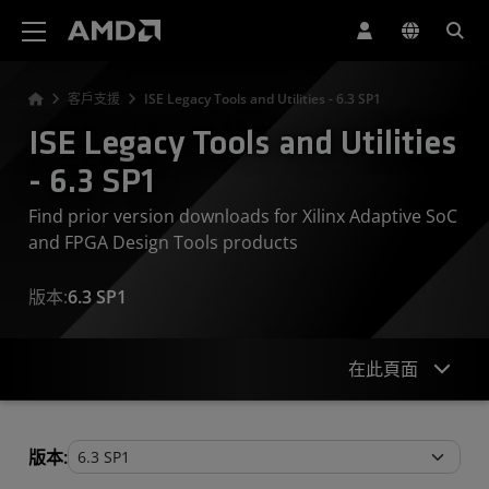
AMD 網站無障礙聲明
客戶支援
ISE Legacy Tools and Utilities - 6.3 SP1
ISE Legacy Tools and Utilities
- 6.3 SP1
Find prior version downloads for Xilinx Adaptive SoC
and FPGA Design Tools products
版本:
6.3 SP1
在此頁面
Legacy Tools and Utilities
版本: