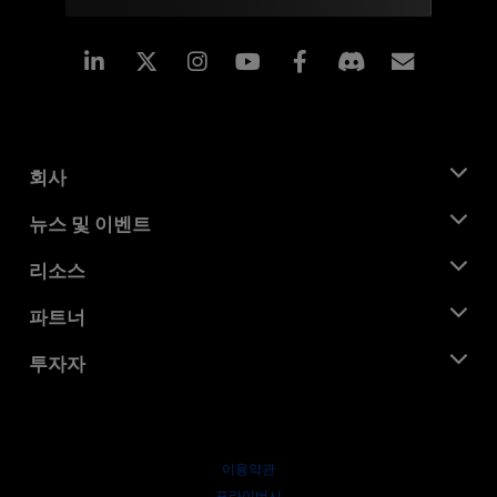
Linkedin
Instagram
Facebook
구독
회사
AMD 소개
뉴스 및 이벤트
관리팀
뉴스룸
리소스
기업의 사회적 책임
이벤트
채용
개발자 센트럴
파트너
미디어 라이브러리
문의하기
블로그
AMD 파트너 허브
투자자
사례 연구
공식 유통업체
웨비나
투자자 관계
AMD 대학 프로그램
리소스 살펴보기
재무 정보
이사위원회
이용약관
거버넌스 문서
프라이버시