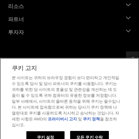
뉴스룸
리소스
기업의 사회적 책임
이벤트
채용
개발자 센트럴
파트너
미디어 라이브러리
문의하기
블로그
AMD 파트너 허브
투자자
사례 연구
공식 유통업체
웨비나
투자자 관계
AMD 대학 프로그램
리소스 살펴보기
재무 정보
이사위원회
Feedback
이용약관
쿠키 고지
거버넌스 문서
프라이버시
SEC 신고서
상표
본 사이트는 귀하의 브라우징 경험이 보다 편리하고 개인적일
수 있도록 당사 및 당사 파트너의 쿠키를 사용합니다. 쿠키는
공급망 투명성
귀하를 위한 당 사이트의 효율성 및 관련성을 개선하는 데 도
공정 및 공개 경쟁
움이 될 수 있도록 귀하 컴퓨터의 유용한 정보를 저장합니다.
영국 세금 전략
일부 사례에서, 사이트의 올바른 동작을 위해 쿠키는 필수입니
쿠키 정책
다. 본 사이트에 접속함으로써 귀하는 당사가 쿠키 정책에 나
열된대로 쿠키를 사용하도록 지시하고 승낙하는 것입니다. 자
쿠키 설정
세한 사항은 AMD의
프라이버시 고지
및
쿠키 정책
을 참조하
십시오.
© 2026 Advanced Micro Devices, Inc.
쿠키 설정
모든 쿠키 수락