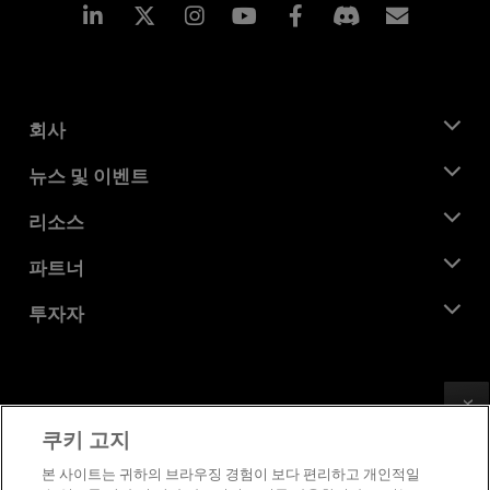
Linkedin
Instagram
Facebook
구독
회사
AMD 소개
뉴스 및 이벤트
관리팀
뉴스룸
리소스
기업의 사회적 책임
이벤트
채용
개발자 센트럴
파트너
미디어 라이브러리
문의하기
블로그
AMD 파트너 허브
투자자
사례 연구
공식 유통업체
웨비나
투자자 관계
AMD 대학 프로그램
리소스 살펴보기
재무 정보
이사위원회
Feedback
이용약관
쿠키 고지
거버넌스 문서
프라이버시
SEC 신고서
상표
본 사이트는 귀하의 브라우징 경험이 보다 편리하고 개인적일