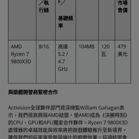
6
／執
／
市場
行緒
售價
基礎頻
率
AMD
8/16
高達
104MB
120
479
Ryzen 7
5.2 /
瓦
美元
9800X3D
4.7
GHz
與遊戲開發商緊密合作
Activision全球夥伴部門資深總監William Gahagan表
示，我們很高興與AMD結盟，使AMD成為《決勝時刻》
的CPU、GPU和APU獨家合作夥伴。Ryzen 7 9800X3D
處理器的卓越效能與效率將把遊戲體驗推升至新境界，
確保我們的玩家享受無與倫比的遊戲效果。這項結盟象