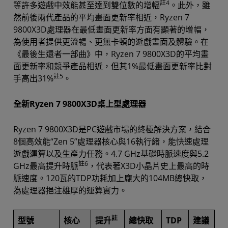
註4
等許多遊戲中效能甚至達到雙位數的增幅
。此外，雖
然前後兩代產品的平均畫面更新率相近，Ryzen 7
9800X3D處理器在最低畫面更新率方面有顯著的增幅，
為使用者提供更流暢、更無卡頓的遊戲畫面及體驗。在
《最後生還者一部曲》中，Ryzen 7 9800X3D的平均畫
面更新率和競爭產品相近，但其1%最低畫面更新率比對
註5
手高出31%
。
全新Ryzen 7 9800X3D桌上型處理器
Ryzen 7 9800X3D是PC遊戲市場的終極解決方案，結合
8個高效能“Zen 5”處理器核心與16執行緒，能快速處理
遊戲運算以及生產力任務。4.7 GHz基礎時脈速度與5.2
註6
GHz最高提升時脈
，代表著X3D小晶片史上最高的時
脈速度。120瓦的TDP功耗加上龐大的104MB總快取，
為處理器挹注雄厚的運算實力。
註
型號
核心
提升
總快取
TDP
建議