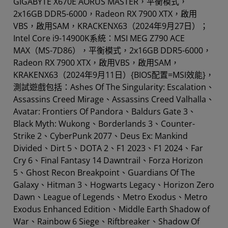
GIGABYTE X670E AORUS MASTER，平衡模式，
2x16GB DDR5-6000，Radeon RX 7900 XTX，啟用
VBS，啟用SAM，KRACKENX63（2024年9月27日）；
Intel Core i9-14900K系統：MSI MEG Z790 ACE
MAX（MS-7D86），平衡模式，2x16GB DDR5-6000，
Radeon RX 7900 XTX，啟用VBS，啟用SAM，
KRAKENX63（2024年9月11日）{BIOS配置=MSI效能}，
測試遊戲包括：Ashes Of The Singularity: Escalation、
Assassins Creed Mirage、Assassins Creed Valhalla、
Avatar: Frontiers Of Pandora、Baldurs Gate 3、
Black Myth: Wukong、Borderlands 3、Counter-
Strike 2、CyberPunk 2077、Deus Ex: Mankind
Divided、Dirt 5、DOTA 2、F1 2023、F1 2024、Far
Cry 6、Final Fantasy 14 Dawntrail、Forza Horizon
5、Ghost Recon Breakpoint、Guardians Of The
Galaxy、Hitman 3、Hogwarts Legacy、Horizon Zero
Dawn、League of Legends、Metro Exodus、Metro
Exodus Enhanced Edition、Middle Earth Shadow of
War、Rainbow 6 Siege、Riftbreaker、Shadow Of