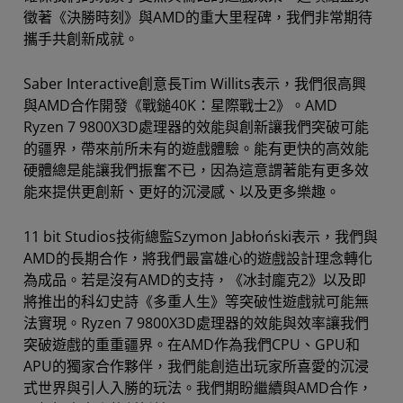
徵著《決勝時刻》與AMD的重大里程碑，我們非常期待
攜手共創新成就。
Saber Interactive創意長Tim Willits表示，我們很高興
與AMD合作開發《戰鎚40K：星際戰士2》。AMD
Ryzen 7 9800X3D處理器的效能與創新讓我們突破可能
的疆界，帶來前所未有的遊戲體驗。能有更快的高效能
硬體總是能讓我們振奮不已，因為這意謂著能有更多效
能來提供更創新、更好的沉浸感、以及更多樂趣。
11 bit Studios技術總監Szymon Jabłoński表示，我們與
AMD的長期合作，將我們最富雄心的遊戲設計理念轉化
為成品。若是沒有AMD的支持，《冰封龐克2》以及即
將推出的科幻史詩《多重人生》等突破性遊戲就可能無
法實現。Ryzen 7 9800X3D處理器的效能與效率讓我們
突破遊戲的重重疆界。在AMD作為我們CPU、GPU和
APU的獨家合作夥伴，我們能創造出玩家所喜愛的沉浸
式世界與引人入勝的玩法。我們期盼繼續與AMD合作，