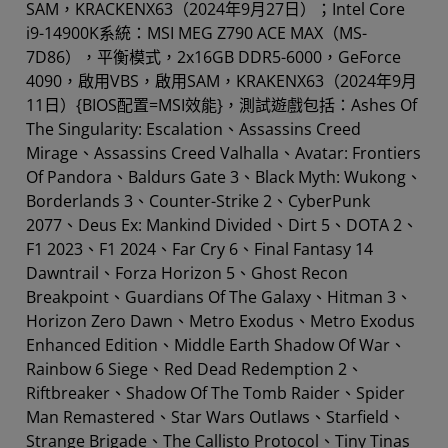
SAM，KRACKENX63（2024年9月27日）；Intel Core
i9-14900K系統：MSI MEG Z790 ACE MAX（MS-
7D86），平衡模式，2x16GB DDR5-6000，GeForce
4090，啟用VBS，啟用SAM，KRAKENX63（2024年9月
11日）{BIOS配置=MSI效能}，測試遊戲包括：Ashes Of
The Singularity: Escalation、Assassins Creed
Mirage、Assassins Creed Valhalla、Avatar: Frontiers
Of Pandora、Baldurs Gate 3、Black Myth: Wukong、
Borderlands 3、Counter-Strike 2、CyberPunk
2077、Deus Ex: Mankind Divided、Dirt 5、DOTA 2、
F1 2023、F1 2024、Far Cry 6、Final Fantasy 14
Dawntrail、Forza Horizon 5、Ghost Recon
Breakpoint、Guardians Of The Galaxy、Hitman 3、
Horizon Zero Dawn、Metro Exodus、Metro Exodus
Enhanced Edition、Middle Earth Shadow Of War、
Rainbow 6 Siege、Red Dead Redemption 2、
Riftbreaker、Shadow Of The Tomb Raider、Spider
Man Remastered、Star Wars Outlaws、Starfield、
Strange Brigade、The Callisto Protocol、Tiny Tinas