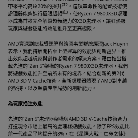
註2
帶來平均高達20%的提升
。這項革命性的配置技術使
註3
處理器能夠進行極限超頻
，使Ryzen 7 9800X3D處理
器成為首款完全解鎖超頻能力的X3D處理器，讓狂熱級
玩家與遊戲迷能將效能推升至更高極限。
AMD資深副總裁暨運算與繪圖事業群總經理Jack Huynh
表示，我們持續開拓桌上型運算的效能與創新疆界，推
出效能超越玩家與創作者需求的解決方案。藉由推出搭
載先進的“Zen 5”架構的Ryzen 7 9800X3D處理器，我們
將遊戲效能推升至前所未有的境界。結合創新的第2代
AMD 3D V-Cache技術，全新處理器體現了AMD對卓越
的堅持，以及顛覆產業局勢的創新能力。
為玩家挹注效能
先進的“Zen 5”處理器架構與AMD 3D V-Cache技術合力
打造現今市場上最高的處理器遊戲效能。除了FPS效能比
前一代產品平均提升約8%，在《星際大戰：亡命之徒》