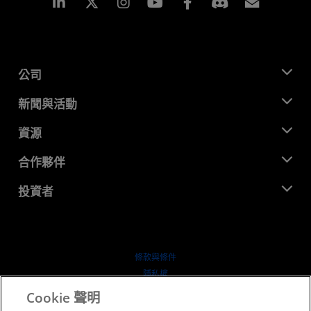
Linkedin
Instagram
Facebook
訂閱
公司
關於 AMD
新聞與活動
管理團隊
新聞室
資源
企業責任
活動
招聘
開發者中心
合作夥伴
媒體庫
聯絡我們
部落格
AMD 合作夥伴中心
投資者
案例研究
授權經銷商
網路研討會
投資者關係
AMD 大學計畫
探索資源
財務資訊
董事會
條款與條件
治理文件
隱私權
行情走勢
商標
Cookie 聲明
供应链透明度