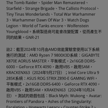
The Tomb Raider、Spider Man Remastered、
Starfield、Strange Brigade、The Callisto Protocol、
Tiny Tinas Wonderlands、Total War Warhammer
3、Warhammer Dawn Of War 3、Watch Dogs
Legion、World of Tanks encore、Wolfenstein
Youngblood。系統製造商可能會改變配置，從而產生不
同的結果。GNR-21
註2：截至2024年10月由AMD效能實驗室使用以下系統
進行的測試：AMD Ryzen 7 9800X3D系統：GIGABYTE
X870E AORUS MASTER，平衡模式，2x16GB DDR5-
6000，GeForce RTX 4090，啟用VBS，啟用SAM，
KRACKENX63（2024年9月27日）；Intel Core Ultra 9
285K系統：ASUS ROG STRIX Z890-E GAMING WIFI，
平衡模式，2x16GB DDR5-6400，GeForce RTX 4090，
啟用VBS，啟用SAM，KRAKENX63（2024年10月24
日）。測試的遊戲包括：Black Myth: Wukong、Avatar:
Frontiers of Pandora、Ashes of the Singularity:
Escalation、Hogwarts Legacy、Counter-Strike 2、