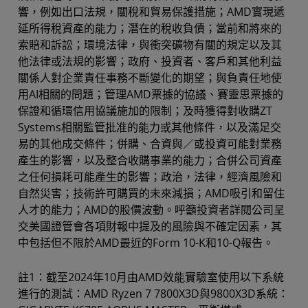
響，例如出口法規，關稅和貿易保護措施；AMD實現遞
延所得稅資產的能力；潛在的稅收負債；當前和將來的
索賠和訴訟；環境法律，與衝突礦物有關的規定以及其
他法律或法規的影響；政府、投資者、客戶和其他利益
關係人對企業責任事務不斷變化的期望；與負責任地使
用AI相關的問題；管理AMD票據的協議、賽靈思票據的
保證和循環信用協議施加的限制；及時獲得對收購ZT
Systems相關監管批准的能力或其他條件，以及滿足交
易的其他成交條件；併購、合資與／或投資可能對業務
產生的影響，以及整合收購事業的能力；合併公司資產
之任何損耗可能產生的影響；政治，法律，經濟風險和
自然災害；技術許可購買的未來減損；AMD吸引和留住
人才的能力；AMD的股價波動。呼籲投資者詳閱公司呈
交美國證管會各項財報中提及的風險與不確定因素，其
中包括但不限於AMD最近的Form 10-K和10-Q報告。
註1：截至2024年10月由AMD效能實驗室使用以下系統
進行的測試：AMD Ryzen 7 7800X3D與9800X3D系統：