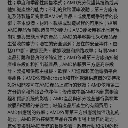
性；季度和季節性銷售模式；AMD充分保護其技術或其
他知識產權的能力；不利的貨幣匯率波動；第三方廠商
能及時製造足夠數量AMD的產品、或使用競爭對手的技
術；基本設備、材料、載板或製造過程的可用性；達到
AMD產品預期製造良率的能力；AMD能及時推出具有預
期功能與效能水準的產品；AMD的半客製化SoC產品產
生營收的能力；潛在的安全漏洞；潛在的安全事件，包
括IT中斷、數據丟失、數據洩露和網路攻擊；有關AMD
產品訂購和發貨的不確定性；AMD依賴第三方廠商知識
產權來設計和推出新產品；AMD依賴第三方廠商來設
計、製造和供應主機板、軟體、記憶體和其他電腦平台
零組件；AMD依賴Microsoft和其他軟體供應商的支持來
設計和開發可在AMD產品上運行的軟體；AMD依賴第三
方分銷商和外接合作夥伴；修改或中斷AMD內部業務流
程和資訊系統的影響；AMD產品與部分或全部行業標準
軟體和硬體的兼容性；缺陷產品所產生的有關費用；
AMD供應鏈的效率；AMD依靠第三方供應鏈物流功能的
能力；AMD有效控制其產品在灰色市場上銷售的能力；
氣候變遷對AMD業務的長期影響；政府行動和法規的影