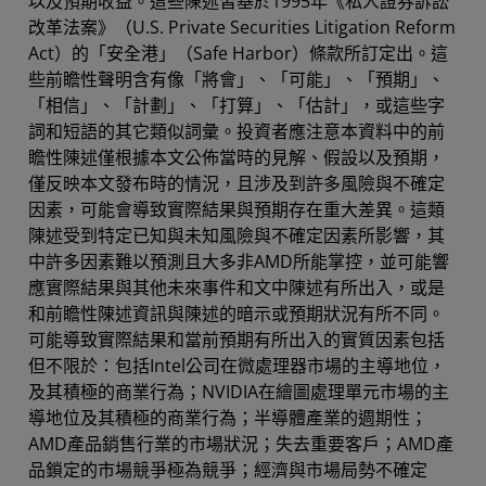
以及預期收益。這些陳述皆基於1995年《私人證券訴訟
改革法案》（U.S. Private Securities Litigation Reform
Act）的「安全港」（Safe Harbor）條款所訂定出。這
些前瞻性聲明含有像「將會」、「可能」、「預期」、
「相信」、「計劃」、「打算」、「估計」，或這些字
詞和短語的其它類似詞彙。投資者應注意本資料中的前
瞻性陳述僅根據本文公佈當時的見解、假設以及預期，
僅反映本文發布時的情況，且涉及到許多風險與不確定
因素，可能會導致實際結果與預期存在重大差異。這類
陳述受到特定已知與未知風險與不確定因素所影響，其
中許多因素難以預測且大多非AMD所能掌控，並可能響
應實際結果與其他未來事件和文中陳述有所出入，或是
和前瞻性陳述資訊與陳述的暗示或預期狀況有所不同。
可能導致實際結果和當前預期有所出入的實質因素包括
但不限於：包括Intel公司在微處理器市場的主導地位，
及其積極的商業行為；NVIDIA在繪圖處理單元市場的主
導地位及其積極的商業行為；半導體產業的週期性；
AMD產品銷售行業的市場狀況；失去重要客戶；AMD產
品鎖定的市場競爭極為競爭；經濟與市場局勢不確定