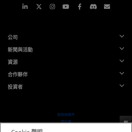
Linkedin
Instagram
Facebook
訂閱
公司
關於 AMD
新聞與活動
管理團隊
新聞室
資源
企業責任
活動
招聘
開發者中心
合作夥伴
媒體庫
聯絡我們
部落格
AMD 合作夥伴中心
投資者
案例研究
授權經銷商
網路研討會
投資者關係
AMD 大學計畫
探索資源
財務資訊
董事會
條款與條件
治理文件
隱私權
反馈
行情走勢
商標
Cookie 聲明