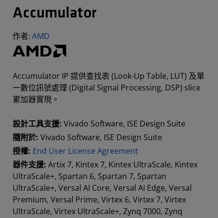
Accumulator
作者:
AMD
Accumulator IP 提供查找表 (Look-Up Table, LUT) 及單
一數位訊號處理 (Digital Signal Processing, DSP) slice
累加器實現。
設計工具支援:
Vivado Software, ISE Design Suite
隨附於:
Vivado Software, ISE Design Suite
授權:
End User License Agreement
器件支援:
Artix 7, Kintex 7, Kintex UltraScale, Kintex
UltraScale+, Spartan 6, Spartan 7, Spartan
UltraScale+, Versal AI Core, Versal AI Edge, Versal
Premium, Versal Prime, Virtex 6, Virtex 7, Virtex
UltraScale, Virtex UltraScale+, Zynq 7000, Zynq