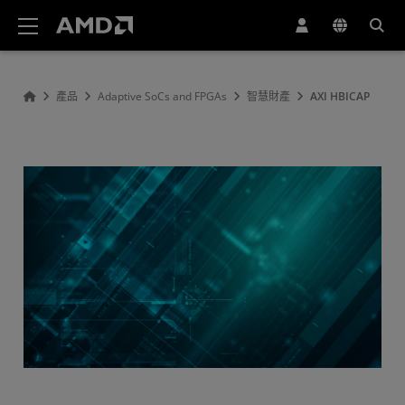
AMD 網站無障礙聲明
產品
Adaptive SoCs and FPGAs
智慧財產
AXI HBICAP