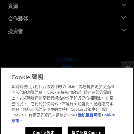
新聞室
資源
企業責任
活動
招聘
開發者中心
合作夥伴
媒體庫
聯絡我們
部落格
AMD 合作夥伴中心
投資者
案例研究
授權經銷商
網路研討會
投資者關係
AMD 大學計畫
探索資源
財務資訊
董事會
條款與條件
治理文件
隱私權
反馈
行情走勢
商標
Cookie 聲明
供应链透明度
本網站使用我們和合作夥伴的 Cookie，為您提供更加便捷和
公平公開競爭
個人化的瀏覽體驗。 Cookie 將有用的資訊儲存在您的電腦
英國稅務策略
上，以幫助我們提高我們網站的效率和與您的相關性。 在某
Cookie 政策
些情況下，它們對於使網站正常運行至關重要。 透過造訪本
網站，您指示我們使用並同意使用 Cookie 政策中列出的
Cookie 設定
Cookie。 有關更多資訊，請參閱 AMD
隱私權聲明
和
Cookie
政策
。
© 2026 Advanced Micro Devices, Inc.
Cookie 設定
接受所有 Cookie