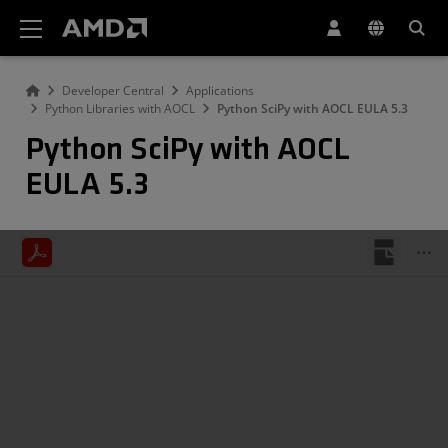
AMD ウェブサイト アクセシビリティ ステートメント
Developer Central
Applications
Python Libraries with AOCL
Python SciPy with AOCL EULA 5.3
Python SciPy with AOCL
EULA 5.3