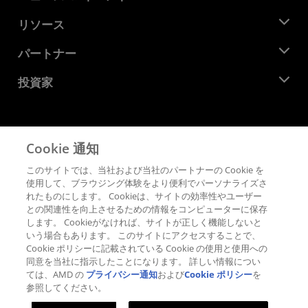
役員
ニュースルーム
リソース
企業責任
イベント
キャリア
デベロッパー セントラル
パートナー
メディア ライブラリ
お問い合わせ
ブログ
AMD パートナー ハブ
投資家
ケース スタディ
正規販売代理店
ウェビナー
投資家向け情報
AMD ユニバーシティ プログラム
リソースを探す
財務情報
取締役会
Cookie 通知
利用規約
ガバナンス報告書
プライバシー
このサイトでは、当社および当社のパートナーの Cookie を
SEC 提出書類
商標
使用して、ブラウジング体験をより便利でパーソナライズさ
れたものにします。 Cookieは、サイトの効率性やユーザー
サプライ チェーンの透明性
との関連性を向上させるための情報をコンピューターに保存
公正でオープンな競争
します。 Cookieがなければ、サイトが正しく機能しないと
英国税務戦略
いう場合もあります。 このサイトにアクセスすることで、
Cookie ポリシー
Cookie ポリシーに記載されている Cookie の使用と使用への
同意を当社に指示したことになります。 詳しい情報につい
Cookie の設定
ては、AMD の
プライバシー通知
および
Cookie ポリシー
を
参照してください。
© 2026 Advanced Micro Devices, Inc.