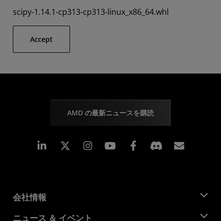
scipy-1.14.1-cp313-cp313-linux_x86_64.whl
Accept
AMD の最新ニュースを購読
Linkedin
Instagram
Facebook
購読
会社情報
AMD について
ニュース ＆ イベント