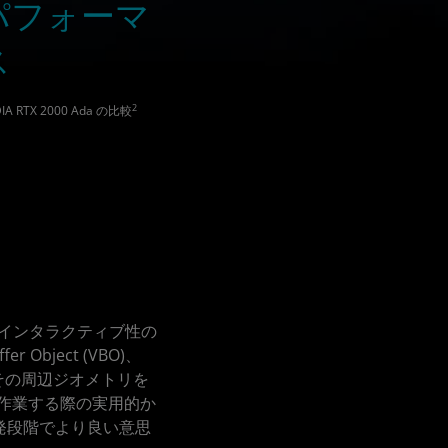
たパフォーマ
ス
2
DIA RTX 2000 Ada の比較
トとインタラクティブ性の
Object (VBO)、
モデルとその周辺ジオメトリを
に作業する際の実用的か
開発段階でより良い意思