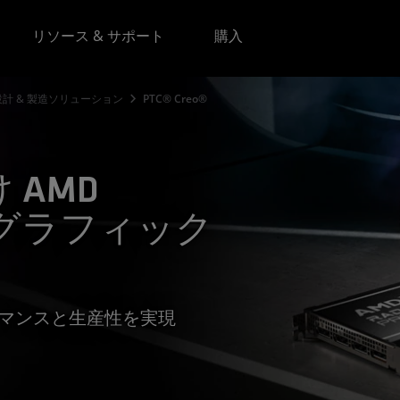
リソース & サポート
購入
設計 & 製造ソリューション
PTC® Creo®
け AMD
RO グラフィック
ーマンスと生産性を実現