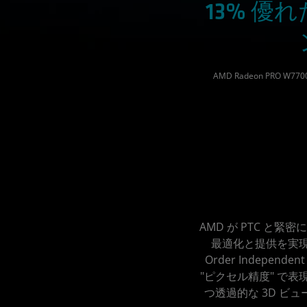
13% 優
AMD Radeon PRO W770
AMD が PTC と
最適化と提供を実現する機
Order Indepen
"ピクセル精度" で
つ透過的な 3D ビ