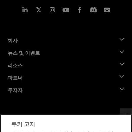
Linkedin
Instagram
Facebook
구독
회사
AMD 소개
뉴스 및 이벤트
관리팀
뉴스룸
리소스
기업의 사회적 책임
이벤트
채용
개발자 센트럴
파트너
미디어 라이브러리
문의하기
블로그
AMD 파트너 허브
투자자
사례 연구
공식 유통업체
웨비나
투자자 관계
AMD 대학 프로그램
리소스 살펴보기
재무 정보
이사위원회
Feedback
이용약관
쿠키 고지
거버넌스 문서
프라이버시
SEC 신고서