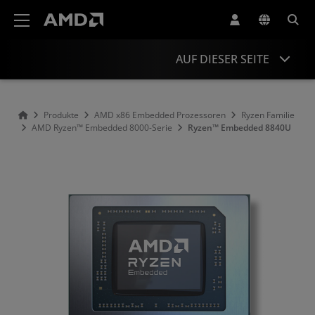
Erklärung zur Barrierefreiheit auf der AMD Website
AUF DIESER SEITE
Übersicht
Produkte
AMD x86 Embedded Prozessoren
Ryzen Familie
AMD Ryzen™ Embedded 8000-Serie
Ryzen™ Embedded 8840U
Technische Daten
Ressourcen und Support