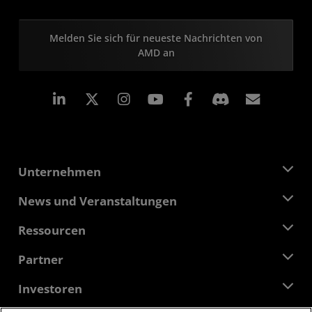
Melden Sie sich für neueste Nachrichten von
AMD an
LinkedIn
Instagram
Facebook
Abonn
Unternehmen
Über AMD
News und Veranstaltungen
Führungsteam
Pressebereich
Ressourcen
Verantwortung
Veranstaltungen
Stellenangebote
Developer Central
Partner
Mediathek
Kontakt
Blogs
AMD Partner Hub
Investoren
Fallstudien
Autorisierte Händler
Online-Seminare