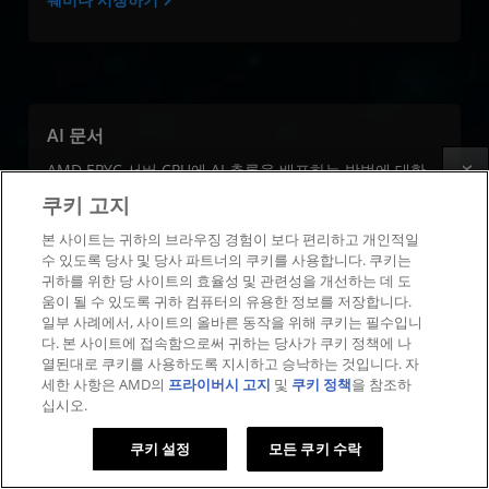
AI 문서
AMD EPYC 서버 CPU에 AI 추론을 배포하는 방법에 대한
Feedback
솔루션 개요, 백서 등을 읽어 보세요.
쿠키 고지
모든 문서 보기
본 사이트는 귀하의 브라우징 경험이 보다 편리하고 개인적일
수 있도록 당사 및 당사 파트너의 쿠키를 사용합니다. 쿠키는
귀하를 위한 당 사이트의 효율성 및 관련성을 개선하는 데 도
움이 될 수 있도록 귀하 컴퓨터의 유용한 정보를 저장합니다.
일부 사례에서, 사이트의 올바른 동작을 위해 쿠키는 필수입니
다. 본 사이트에 접속함으로써 귀하는 당사가 쿠키 정책에 나
열된대로 쿠키를 사용하도록 지시하고 승낙하는 것입니다. 자
기술 문서 및 블로그
세한 사항은 AMD의
프라이버시 고지
및
쿠키 정책
을 참조하
AMD EPYC 서버 CPU 기능, 도구, 튜닝을 추론 워크로드에
십시오.
활용하는 방법에 대한 기술적인 세부 정보와 지침을 확인
하세요.
쿠키 설정
모든 쿠키 수락
기술 문서 및 블로그 방문