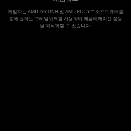
개발자는 AMD ZenDNN 및 AMD ROCm™ 소프트웨어를
통해 원하는 프레임워크를 사용하여 애플리케이션 성능
을 최적화할 수 있습니다.
AMD Zen
AI용
Hugging
AMD
AMD
Deep
AMD
Face
Quark
통합
Neural
ROCm™
Optimum-
추론
PyTorch
Network
소프트
AMD
프론트
및
(ZenDNN)
웨어
엔드
ONNX
이 인터페이
모델을
스는
ZenDNN은
AMD
UIF(통
모두 지
Hugging
AMD CPU
ROCm은
합 추론
원하는
Face 라이브
의 추론에
AMD
프론트
AMD
러리와 AMD
최적화된 심
GPU 프로
엔드)는
Quark
ROCm 스택
층 신경 네
그래밍을
통합 도
는 폭 넓
을 연결해 개
트워크 가속
위한 개방
구와 런
은 하드