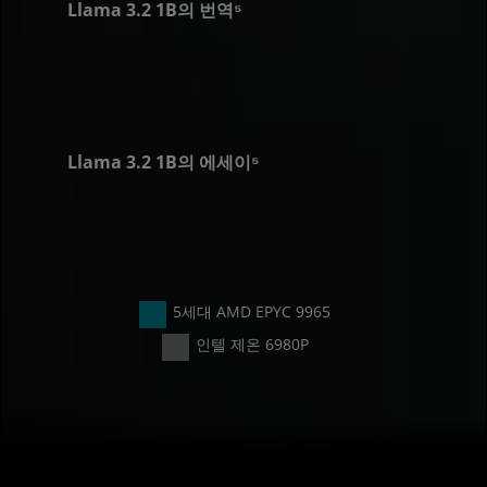
Llama 3.2 1B의 번역⁵
1.36x
Llama 3.2 1B의 에세이⁵
~1.27x
5세대 AMD EPYC 9965
인텔 제온 6980P