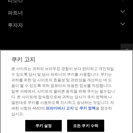
리소스
기업의 사회적 책임
이벤트
채용
개발자 센트럴
파트너
미디어 라이브러리
문의하기
블로그
AMD 파트너 허브
투자자
사례 연구
공식 유통업체
웨비나
투자자 관계
AMD 대학 프로그램
리소스 살펴보기
재무 정보
이사위원회
Feedback
이용약관
쿠키 고지
거버넌스 문서
프라이버시
SEC 신고서
상표
본 사이트는 귀하의 브라우징 경험이 보다 편리하고 개인적일
수 있도록 당사 및 당사 파트너의 쿠키를 사용합니다. 쿠키는
공급망 투명성
귀하를 위한 당 사이트의 효율성 및 관련성을 개선하는 데 도
공정 및 공개 경쟁
움이 될 수 있도록 귀하 컴퓨터의 유용한 정보를 저장합니다.
영국 세금 전략
일부 사례에서, 사이트의 올바른 동작을 위해 쿠키는 필수입니
쿠키 정책
다. 본 사이트에 접속함으로써 귀하는 당사가 쿠키 정책에 나
열된대로 쿠키를 사용하도록 지시하고 승낙하는 것입니다. 자
쿠키 설정
세한 사항은 AMD의
프라이버시 고지
및
쿠키 정책
을 참조하
십시오.
© 2026 Advanced Micro Devices, Inc.
쿠키 설정
모든 쿠키 수락